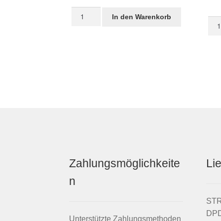
STRIDA
In den Warenkorb
Sch
5
Com
QR+
STR
White
Lede
Desert
Sat
Menge
Men
Zahlungsmöglichkeite
Li
n
STRI
DPD
Unterstützte Zahlungsmethoden