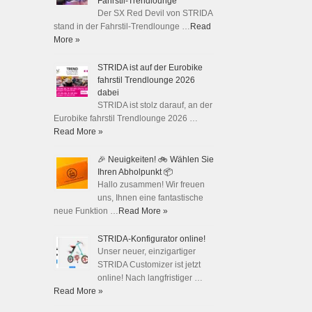
Fahrstil-Trendlounge
Der SX Red Devil von STRIDA
stand in der Fahrstil-Trendlounge …
Read
More »
STRIDA ist auf der Eurobike
fahrstil Trendlounge 2026
dabei
STRIDA ist stolz darauf, an der
Eurobike fahrstil Trendlounge 2026 …
Read More »
🎉 Neuigkeiten! 🚲 Wählen Sie
Ihren Abholpunkt 📦
Hallo zusammen! Wir freuen
uns, Ihnen eine fantastische
neue Funktion …
Read More »
STRIDA-Konfigurator online!
Unser neuer, einzigartiger
STRIDA Customizer ist jetzt
online! Nach langfristiger …
Read More »