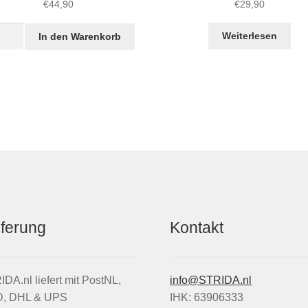
€
44,90
€
29,90
warzer
Weiterlesen
In den Warenkorb
fort
IDA
rgriffe
z
ge
eferung
Kontakt
DA.nl liefert mit PostNL,
info@STRIDA.nl
, DHL & UPS
IHK: 63906333