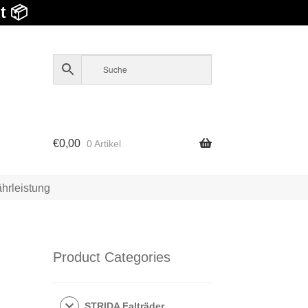
t 📦
€
0,00
0 Artikel
hrleistung
Product Categories
STRIDA Falträder