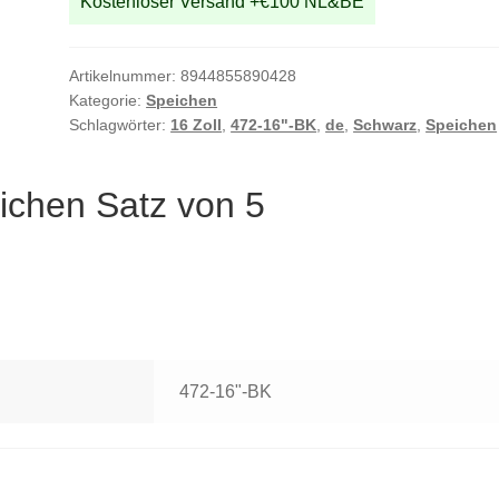
Kostenloser Versand +€100 NL&BE
Artikelnummer:
8944855890428
Kategorie:
Speichen
Schlagwörter:
16 Zoll
,
472-16"-BK
,
de
,
Schwarz
,
Speichen
ichen Satz von 5
472-16"-BK