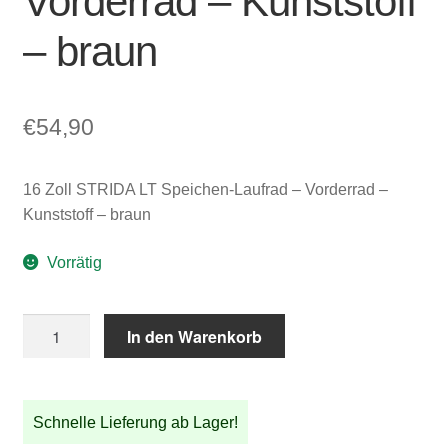
Vorderrad – Kunststoff
– braun
€
54,90
16 Zoll STRIDA LT Speichen-Laufrad – Vorderrad –
Kunststoff – braun
Vorrätig
16
In den Warenkorb
Zoll
STRIDA
LT
Schnelle Lieferung ab Lager!
Speichen-