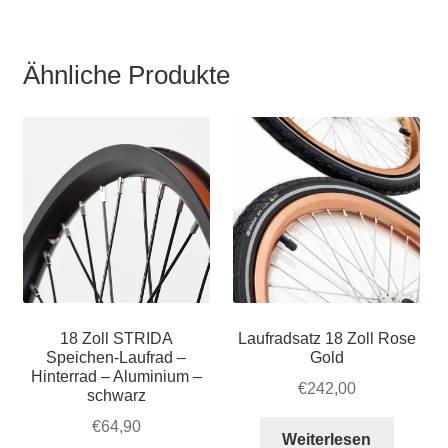
vordere
Var
Bremsscheibe
auf.
Menge
Die
Ähnliche Produkte
Opt
kön
auf
der
Pro
gew
wer
18 Zoll STRIDA
Laufradsatz 18 Zoll Rose
Speichen-Laufrad –
Gold
Hinterrad – Aluminium –
€
242,00
schwarz
€
64,90
Weiterlesen