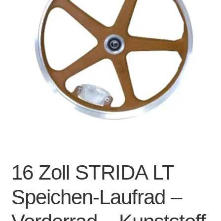
Account & Support
auskla
Warenkorb
SALE
16 Zoll STRIDA LT
Speichen-Laufrad –