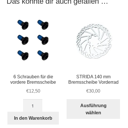
Das könnte dir auch gefallen …
6 Schrauben für die
STRIDA 140 mm
vordere Bremsscheibe
Bremsscheibe Vorderrad
€
12,50
€
30,00
6
Die
Ausführung
Schrauben
Pro
wählen
für
wei
In den Warenkorb
die
meh