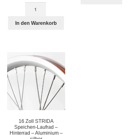
18
Zoll
STRIDA
In den Warenkorb
Speichen-
Laufrad
-
Hinterrad
-
Aluminium
-
schwarz
Menge
16 Zoll STRIDA
Speichen-Laufrad –
Hinterrad – Aluminium –
silber