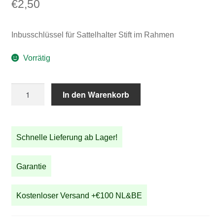
€
2,50
Inbusschlüssel für Sattelhalter Stift im Rahmen
Vorrätig
Inbusschlüssel
In den Warenkorb
für
Sattelhalter
Stift
Schnelle Lieferung ab Lager!
im
Rahmen
Menge
Garantie
Kostenloser Versand +€100 NL&BE