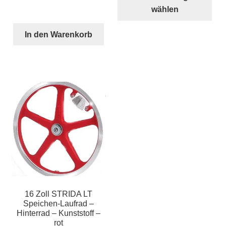
Pro
€58,50
wählen
wei
meh
In den Warenkorb
Var
auf.
Die
Opt
kön
auf
der
Pro
gew
wer
16 Zoll STRIDA LT
Speichen-Laufrad –
Hinterrad – Kunststoff –
rot