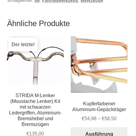
Schlagwörter:
de
,
Fahrradwerkzeug
,
Werkzeuge
Ähnliche Produkte
Der letzte!
STRIDA M-Lenker
(Moustache Lenker) Kit
Kupferfarbener
mit schwarzen
Aluminium-Gepäckträger
Ledergriffen, Aluminium-
Preisspa
Bremshebel und
€
54,98
–
€
58,50
Bremszügen
€54,98
Die
bis
€
135,00
Ausführung