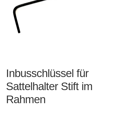
Account & Support
auskla
Warenkorb
SALE
Inbusschlüssel für
Sattelhalter Stift im
Rahmen