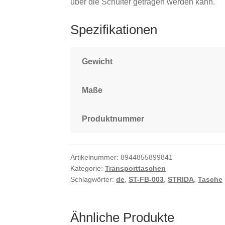
über die Schulter getragen werden kann.
Spezifikationen
Gewicht
Maße
Produktnummer
Artikelnummer:
8944855899841
Kategorie:
Transporttaschen
Schlagwörter:
de
,
ST-FB-003
,
STRIDA
,
Tasche
Ähnliche Produkte