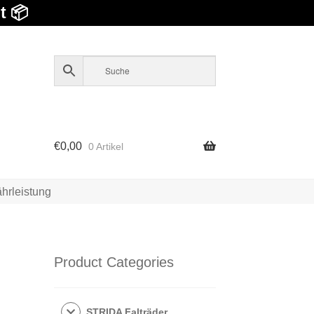
t 📦
€
0,00
0 Artikel
hrleistung
Product Categories
STRIDA Falträder