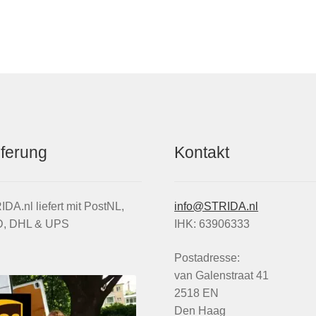
eferung
Kontakt
DA.nl liefert mit PostNL,
info@STRIDA.nl
, DHL & UPS
IHK: 63906333
Postadresse:
van Galenstraat 41
2518 EN
Den Haag