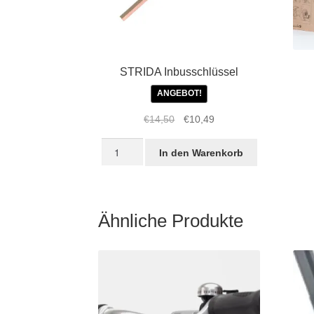
STRIDA Inbusschlüssel
ANGEBOT!
Ursprünglicher
Aktueller
€
14,50
€
10,49
Preis
Preis
STRIDA
war:
ist:
In den Warenkorb
Inbusschlüssel
€14,50
€10,49.
Menge
Ähnliche Produkte