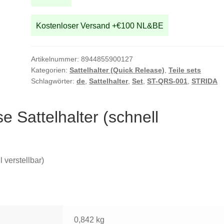
Kostenloser Versand +€100 NL&BE
Artikelnummer:
8944855900127
Kategorien:
Sattelhalter (Quick Release)
,
Teile sets
Schlagwörter:
de
,
Sattelhalter
,
Set
,
ST-QRS-001
,
STRIDA
 Sattelhalter (schnell
 verstellbar)
0,842 kg