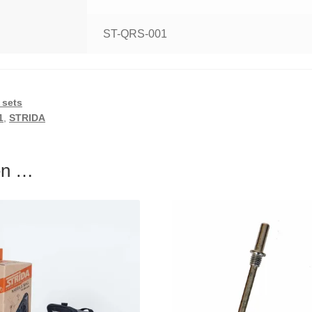
ST-QRS-001
 sets
1
,
STRIDA
len …