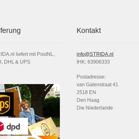
eferung
Kontakt
DA.nl liefert mit PostNL,
info@STRIDA.nl
, DHL & UPS
IHK: 63906333
Postadresse:
van Galenstraat 41
2518 EN
Den Haag
Die Niederlande