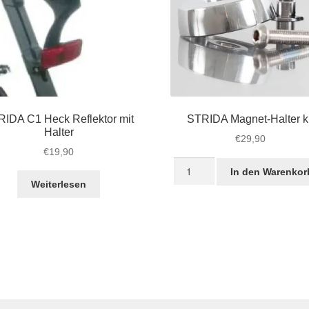
IDA C1 Heck Reflektor mit
STRIDA Magnet-Halter ki
Halter
€
29,90
€
19,90
STRIDA
In den Warenkor
Magnet-
Weiterlesen
Halter
kit
Menge