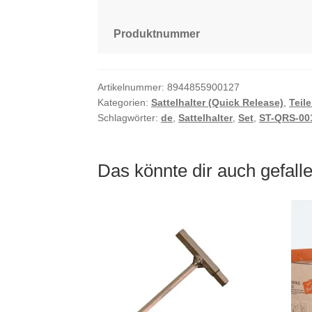
Produktnummer
Artikelnummer:
8944855900127
Kategorien:
Sattelhalter (Quick Release)
,
Teile
Schlagwörter:
de
,
Sattelhalter
,
Set
,
ST-QRS-00
Das könnte dir auch gefal