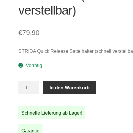
verstellbar)
€
79,90
STRIDA Quick Release Sattelhalter (schnell verstellba
Vorrätig
STRIDA
In den Warenkorb
Quick
Release
Sattelhalter
Schnelle Lieferung ab Lager!
(schnell
verstellbar)
Menge
Garantie