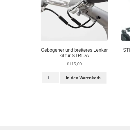
Gebogener und breiteres Lenker
STR
kit für STRIDA
€
115,00
Gebogener
In den Warenkorb
und
breiteres
Lenker
kit
für
STRIDA
Menge