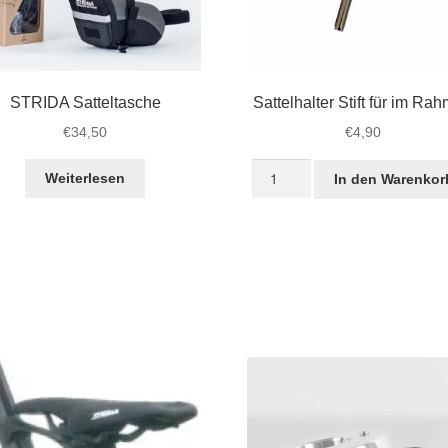
STRIDA Satteltasche
Sattelhalter Stift für im Ra
€
34,50
€
4,90
Sattelhalter
Weiterlesen
In den Warenkor
Stift
für
im
Rahmen
Menge