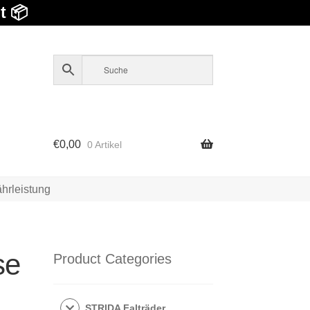
t 📦
€
0,00
0 Artikel
hrleistung
se
Product Categories
STRIDA Falträder