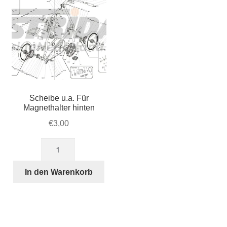
Scheibe u.a. Für
Magnethalter hinten
€
3,00
Scheibe
u.a.
Für
In den Warenkorb
Magnethalter
hinten
Menge