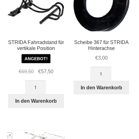
STRIDA Fahrradstand für
Scheibe 367 für STRIDA
vertikale Position
Hinterachse
€
3,00
ANGEBOT!
Scheibe
Ursprünglicher
Aktueller
€
69,50
€
57,50
367
Preis
Preis
STRIDA
für
war:
ist:
In den Warenkorb
Fahrradstand
STRIDA
€69,50
€57,50.
für
In den Warenkorb
Hinterachse
vertikale
Menge
Position
Menge