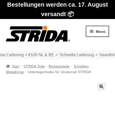
Bestellungen werden ca. 17. August
versandt 📦
Zur
Zum
Menü
Navigation
Inhalt
springen
springen
se Lieferung > €100 NL & BE ✓ Schnelle Lieferung ✓ Gewährle
Start
STRIDA Teile
Montageteile
Scheiben
Metallringe
Unterlegscheibe für Vorderrad STRIDA
Die Modelle
🔍
Unter
Katalog
auskla
Unter