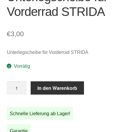
Vorderrad STRIDA
€
3,00
Unterlegscheibe für Vorderrad STRIDA
Vorrätig
Unterlegscheibe
In den Warenkorb
für
Vorderrad
STRIDA
Schnelle Lieferung ab Lager!
Menge
Garantie