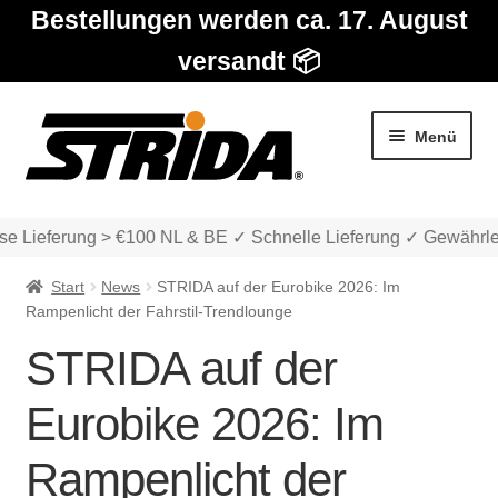
Bestellungen werden ca. 17. August
versandt 📦
Zur
Zum
Menü
Navigation
Inhalt
springen
springen
e Lieferung > €100 NL & BE ✓ Schnelle Lieferung ✓ Gewährlei
Start
News
STRIDA auf der Eurobike 2026: Im
Rampenlicht der Fahrstil-Trendlounge
STRIDA auf der
Die Modelle
Eurobike 2026: Im
Unter
Katalog
Rampenlicht der
auskla
Unter