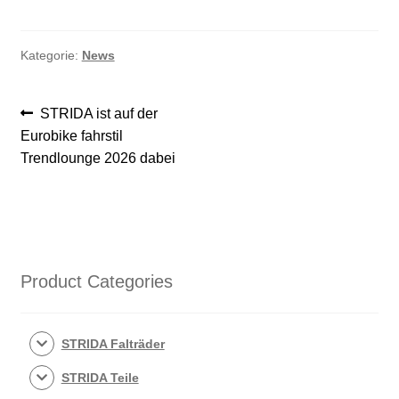
Kategorie:
News
Beitragsnavigation
Vorheriger
STRIDA ist auf der
Beitrag:
Eurobike fahrstil
Trendlounge 2026 dabei
Product Categories
STRIDA Falträder
STRIDA Teile