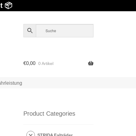
t 📦
€
0,00
0 Artikel
hrleistung
Product Categories
s
STRIDA Falträder