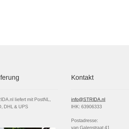
STRIDA
ge
Menge
eferung
Kontakt
DA.nl liefert mit PostNL,
info@STRIDA.nl
, DHL & UPS
IHK: 63906333
Postadresse:
van Galenstraat 41