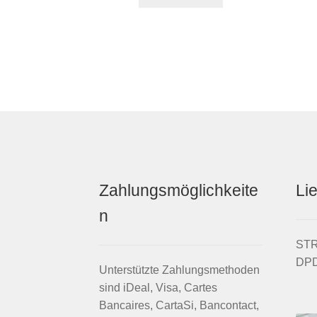
€110,00
€84,95.
Men
Zahlungsmöglichkeite
Li
n
STRI
DPD
Unterstützte Zahlungsmethoden
sind iDeal, Visa, Cartes
Bancaires, CartaSi, Bancontact,