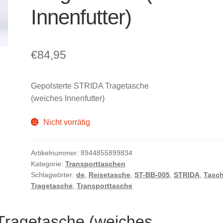
Innenfutter)
€
84,95
Gepolsterte STRIDA Tragetasche
(weiches Innenfutter)
Nicht vorrätig
Artikelnummer:
8944855899834
Kategorie:
Transporttaschen
Schlagwörter:
de
,
Reisetasche
,
ST-BB-005
,
STRIDA
,
Tasc
Tragetasche
,
Transporttasche
Tragetasche (weiches