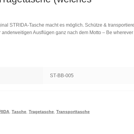
rginal STRIDA-Tasche macht es möglich. Schütze & transportier
er anderweitigen Ausflügen ganz nach dem Motto – Be wherever
ST-BB-005
RIDA
,
Tasche
,
Tragetasche
,
Transporttasche