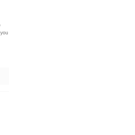
e
 you