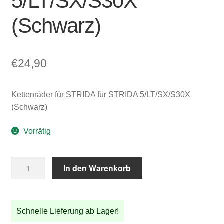
5/LT/SX/S30X
(Schwarz)
€
24,90
Kettenräder für STRIDA für STRIDA 5/LT/SX/S30X
(Schwarz)
Vorrätig
Kettenräder
In den Warenkorb
für
STRIDA
für
Schnelle Lieferung ab Lager!
STRIDA