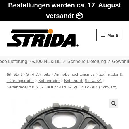
Bestellungen werden ca. 17. August
versandt 📦
Zur
Zum
Menü
Navigation
Inhalt
springen
springen
se Lieferung > €100 NL & BE ✓ Schnelle Lieferung ✓ Gewährle
Start
STRIDA Teile
Antriebsmechanismus
Zahnräder &
Führungsräder
Kettenräder
Kettenrad (Schwarz)
Kettenräder für STRIDA für STRIDA 5/LT/SX/S30X (Schwarz)
Die Modelle
🔍
Unter
Katalog
auskla
Unter