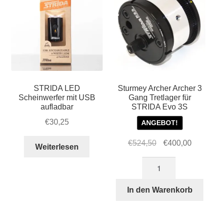
STRIDA LED
Sturmey Archer Archer 3
Scheinwerfer mit USB
Gang Tretlager für
aufladbar
STRIDA Evo 3S
€
30,25
ANGEBOT!
Ursprünglicher
Aktuelle
€
524,50
€
400,00
Weiterlesen
Preis
Preis
Sturmey
war:
ist:
Archer
€524,50
€400,00
Archer
In den Warenkorb
3
Gang