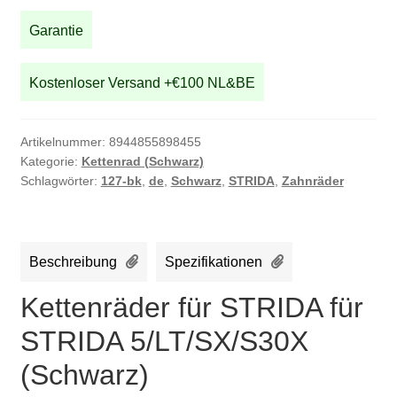
5/LT/SX/S30X
(Schwarz)
Garantie
Menge
Kostenloser Versand +€100 NL&BE
Artikelnummer:
8944855898455
Kategorie:
Kettenrad (Schwarz)
Schlagwörter:
127-bk
,
de
,
Schwarz
,
STRIDA
,
Zahnräder
Beschreibung
Spezifikationen
Kettenräder für STRIDA für
STRIDA 5/LT/SX/S30X
(Schwarz)