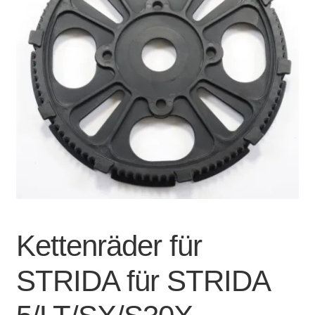
Account & Support
auskla
Warenkorb
SALE
Kettenräder für
STRIDA für STRIDA