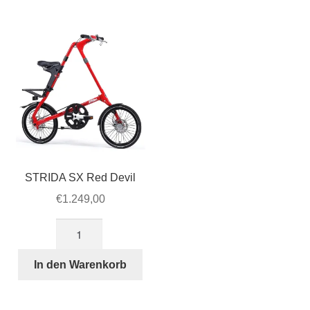
Tretlager
für
STRIDA
Evo
3S
Menge
STRIDA SX Red Devil
€
1.249,00
STRIDA
SX
Red
In den Warenkorb
Devil
Menge