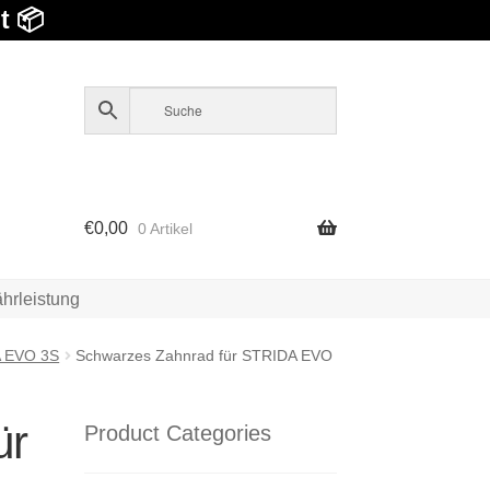
t 📦
€
0,00
0 Artikel
hrleistung
A EVO 3S
Schwarzes Zahnrad für STRIDA EVO
ür
Product Categories