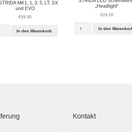
STRIDA LED Scheinwerf
 STRIDA MK1, 1, 3, 5, LT, SX
„Headlight“
und EVO
€
24,50
€
59,90
STRIDA
nge
In den Warenkor
In den Warenkorb
LED
IDA
Scheinwerfer
riebsriemen
„Headlight“
Menge
IDA
,
O
ge
eferung
Kontakt