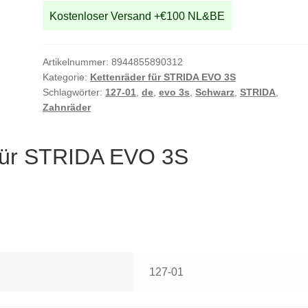
Kostenloser Versand +€100 NL&BE
Artikelnummer:
8944855890312
Kategorie:
Kettenräder für STRIDA EVO 3S
Schlagwörter:
127-01
,
de
,
evo 3s
,
Schwarz
,
STRIDA
,
Zahnräder
für STRIDA EVO 3S
127-01