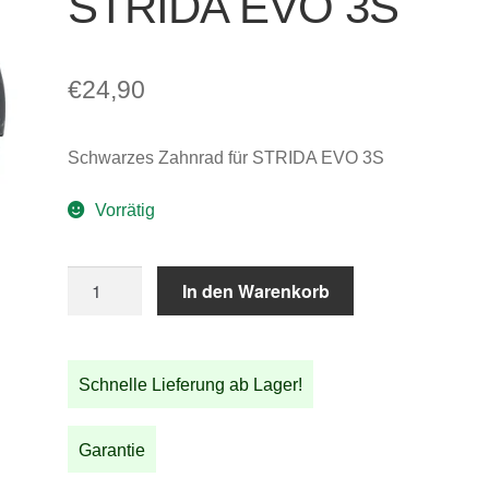
STRIDA EVO 3S
€
24,90
Schwarzes Zahnrad für STRIDA EVO 3S
Vorrätig
Schwarzes
In den Warenkorb
Zahnrad
für
STRIDA
Schnelle Lieferung ab Lager!
EVO
3S
Menge
Garantie