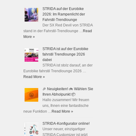
STRIDA auf der Eurobike
2026: Im Rampenlicht der
Fahrstil-Trendlounge
Der SX Red Devil von STRIDA
stand in der Fahrstil-Trendlounge …
Read
More »
STRIDA ist auf der Eurobike
fahrstil Trendlounge 2026
dabei
STRIDA ist stolz darauf, an der
Eurobike fahrstil Trendlounge 2026 …
Read More »
🎉 Neuigkeiten! 🚲 Wählen Sie
Ihren Abholpunkt 📦
Hallo zusammen! Wir freuen
uns, Ihnen eine fantastische
neue Funktion …
Read More »
STRIDA-Konfigurator online!
Unser neuer, einzigartiger
STRIDA Customizer ist jetzt