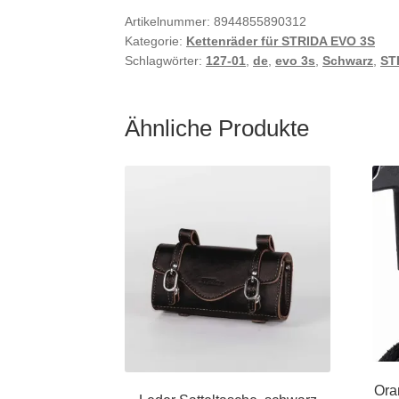
Artikelnummer:
8944855890312
Kategorie:
Kettenräder für STRIDA EVO 3S
Schlagwörter:
127-01
,
de
,
evo 3s
,
Schwarz
,
ST
Ähnliche Produkte
Ora