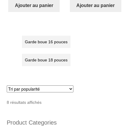
Garde
Garde
Ajouter au panier
Ajouter au panier
boue
boue
16
16
pouces
pouces
(marron)
(vert)
Garde boue 16 pouces
Garde boue 18 pouces
Trié
8 résultats affichés
par
popularité
Product Categories