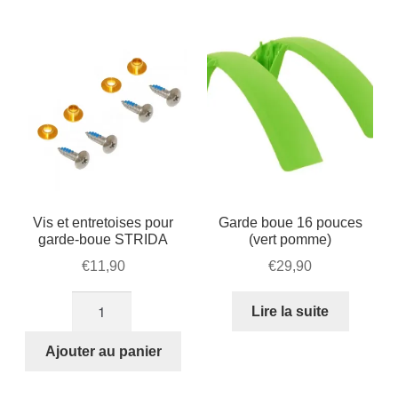
pouces
pouces
(noir)
(noir)
Vis et entretoises pour
Garde boue 16 pouces
garde-boue STRIDA
(vert pomme)
€
11,90
€
29,90
quantité
Lire la suite
de
Vis
Ajouter au panier
et
entretoises