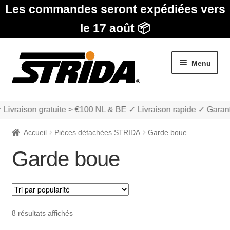
Les commandes seront expédiées vers
le 17 août 📦
Aller
Aller
Menu
à
au
la
contenu
navigation
 Livraison gratuite > €100 NL & BE ✓ Livraison rapide ✓ Garant
Accueil
Pièces détachées STRIDA
Garde boue
Garde boue
Les Modèles
Ouvrir
boutique
Trié
8 résultats affichés
le
par
menu
Ouvrir