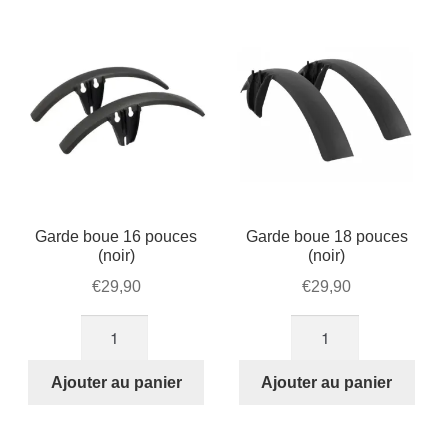
Mon compte et Support
popularité
enfant
le
menu
Panier
enfant
SOLDES
Garde boue 16 pouces
Garde boue 18 pouces
(noir)
(noir)
€
29,90
€
29,90
quantité
quantité
de
de
Garde
Garde
Ajouter au panier
Ajouter au panier
boue
boue
16
18