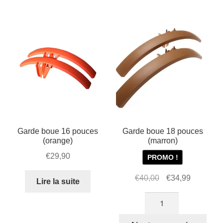
pour
garde-
boue
STRIDA
Garde boue 16 pouces
Garde boue 18 pouces
(orange)
(marron)
€
29,90
PROMO !
Le
Le
€
40,00
€
34,99
Lire la suite
prix
prix
quantité
initial
actuel
de
était :
est :
Garde