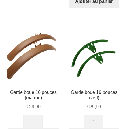
Ajouter au panier
€40,00.
€34,99.
boue
18
pouces
(marron)
Garde boue 16 pouces
Garde boue 16 pouces
(marron)
(vert)
€
29,90
€
29,90
quantité
quantité
de
de