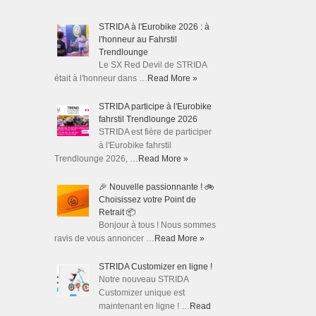
STRIDA à l'Eurobike 2026 : à
l'honneur au Fahrstil
Trendlounge
Le SX Red Devil de STRIDA
était à l'honneur dans …
Read More »
STRIDA participe à l'Eurobike
fahrstil Trendlounge 2026
STRIDA est fière de participer
à l'Eurobike fahrstil
Trendlounge 2026, …
Read More »
🎉 Nouvelle passionnante ! 🚲
Choisissez votre Point de
Retrait 📦
Bonjour à tous ! Nous sommes
ravis de vous annoncer …
Read More »
STRIDA Customizer en ligne !
Notre nouveau STRIDA
Customizer unique est
maintenant en ligne ! …
Read