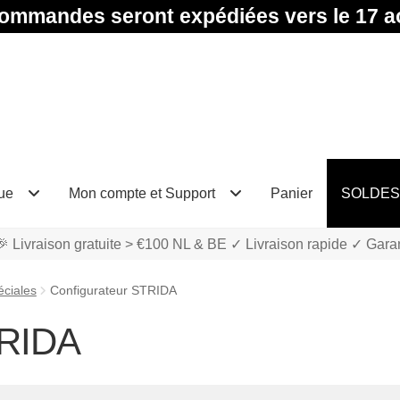
ommandes seront expédiées vers le 17 a
ue
Mon compte et Support
Panier
SOLDES
 Livraison gratuite > €100 NL & BE ✓ Livraison rapide ✓ Gara
éciales
Configurateur STRIDA
TRIDA