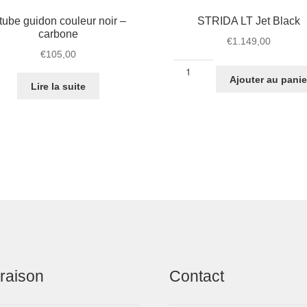
 tube guidon couleur noir –
STRIDA LT Jet Black
carbone
€
1.149,00
€
105,00
quantité
Ajouter au panie
de
Lire la suite
STRIDA
LT
Jet
Black
vraison
Contact