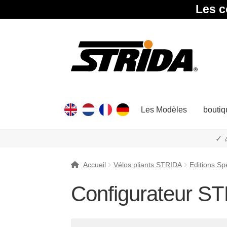
Les c
Aller
Aller
à
au
la
contenu
navigation
Les Modèles
boutiq
✓ 
Accueil
Vélos pliants STRIDA
Editions Sp
Configurateur S