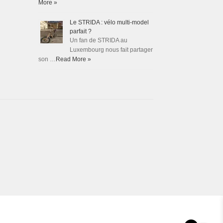
More »
Le STRIDA : vélo multi-model
parfait ?
Un fan de STRIDA au
Luxembourg nous fait partager
son …
Read More »