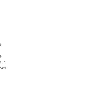
e
de
eur,
 vos