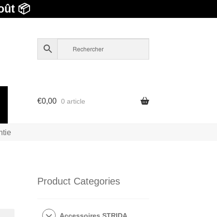
oût 📦
€
0,00
0 article
ntie
Product Categories
Accessoires STRIDA