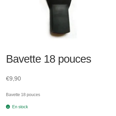
Mon compte et Support
enfant
le
menu
Panier
enfant
SOLDES
Bavette 18 pouces
€
9,90
Bavette 18 pouces
En stock