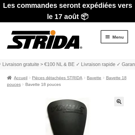
Les commandes seront expédiées vers
le 17 août 📦
Aller
Aller
Menu
à
au
la
contenu
navigation
 Livraison gratuite > €100 NL & BE ✓ Livraison rapide ✓ Garant
Accueil
Pièces détachées STRIDA
Bavette
Bavette 18
pouces
Bavette 18 pouces
Les Modèles
🔍
Ouvrir
boutique
le
menu
Ouvrir