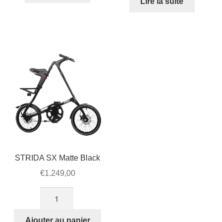
Lire la suite
STRIDA SX Matte Black
€
1.249,00
quantité
de
STRIDA
Ajouter au panier