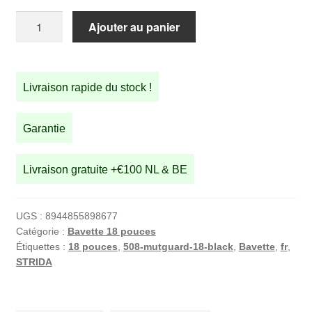
quantité
Ajouter au panier
de
Bavette
18
Livraison rapide du stock !
pouces
Garantie
Livraison gratuite +€100 NL & BE
UGS :
8944855898677
Catégorie :
Bavette 18 pouces
Étiquettes :
18 pouces
,
508-mutguard-18-black
,
Bavette
,
fr
,
STRIDA