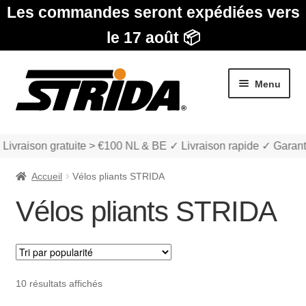
Les commandes seront expédiées vers
le 17 août 📦
Aller
Aller
Menu
à
au
la
contenu
navigation
Livraison gratuite > €100 NL & BE ✓ Livraison rapide ✓ Garant
Accueil
Vélos pliants STRIDA
Vélos pliants STRIDA
Les Modèles
Ouvrir
boutique
Trié
10 résultats affichés
le
par
menu