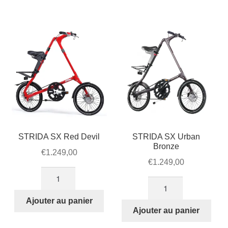
Black
White
Desert
STRIDA SX Red Devil
STRIDA SX Urban
Bronze
€
1.249,00
€
1.249,00
quantité
quantité
de
de
STRIDA
Ajouter au panier
STRIDA
Ajouter au panier
SX
SX
Red