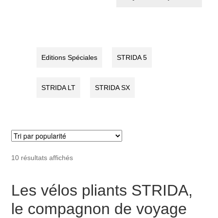
SX
QR+
Racing
Red
Green
Devil
Editions Spéciales
STRIDA 5
STRIDA LT
STRIDA SX
Trié
10 résultats affichés
par
popularité
Les vélos pliants STRIDA,
le compagnon de voyage