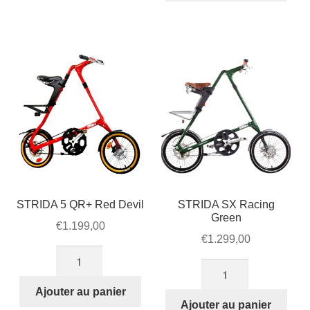
Desert
QR+
Sand
Racing
Green
STRIDA 5 QR+ Red Devil
STRIDA SX Racing
Green
€
1.199,00
€
1.299,00
quantité
quantité
de
de
STRIDA
Ajouter au panier
STRIDA
Ajouter au panier
5