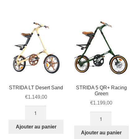
Urban
Devil
Bronze
STRIDA LT Desert Sand
STRIDA 5 QR+ Racing
Green
€
1.149,00
€
1.199,00
quantité
quantité
de
de
STRIDA
Ajouter au panier
STRIDA
Ajouter au panier
LT
5