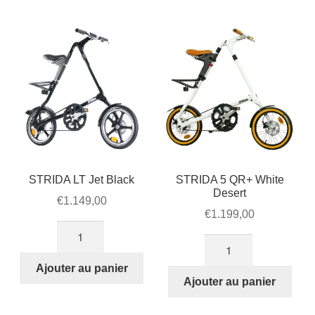
STRIDA LT Jet Black
STRIDA 5 QR+ White
Desert
€
1.149,00
€
1.199,00
quantité
quantité
de
de
STRIDA
Ajouter au panier
STRIDA
Ajouter au panier
LT
5
Jet
QR+