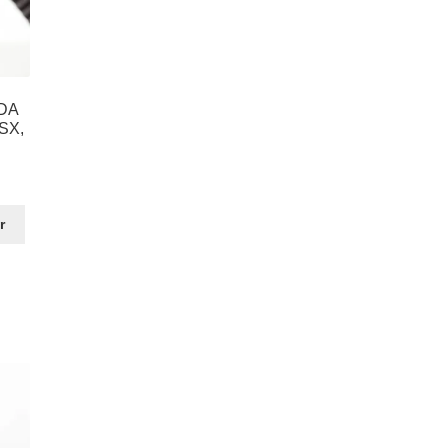
IDA
 SX,
r