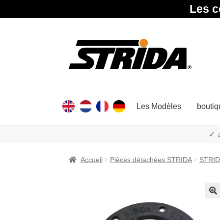
Les c
Aller
Aller
à
au
la
contenu
navigation
Les Modèles
boutiq
✓ 
Accueil
Pièces détachées STRIDA
STRID
🔍