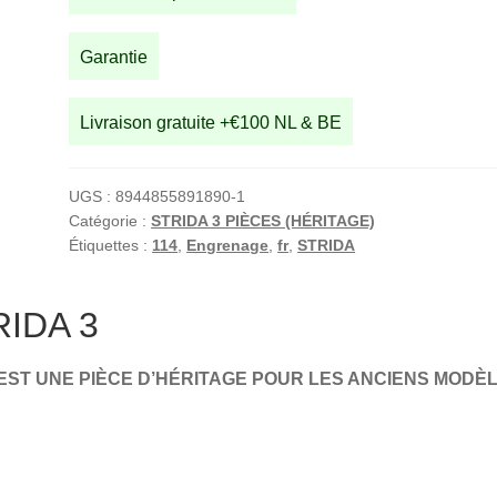
Garantie
Livraison gratuite +€100 NL & BE
UGS :
8944855891890-1
Catégorie :
STRIDA 3 PIÈCES (HÉRITAGE)
Étiquettes :
114
,
Engrenage
,
fr
,
STRIDA
RIDA 3
EST UNE PIÈCE D’HÉRITAGE POUR LES ANCIENS MODÈ