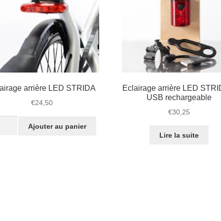
LT,
SX,
EVO
airage arrière LED STRIDA
Eclairage arrière LED STRI
USB rechargeable
€
24,50
€
30,25
tité
Ajouter au panier
Lire la suite
airage
ère
D
IDA