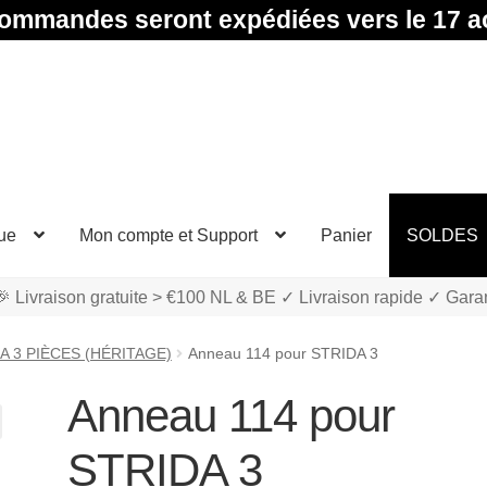
ommandes seront expédiées vers le 17 a
ue
Mon compte et Support
Panier
SOLDES
 Livraison gratuite > €100 NL & BE ✓ Livraison rapide ✓ Gara
A 3 PIÈCES (HÉRITAGE)
Anneau 114 pour STRIDA 3
Anneau 114 pour
STRIDA 3