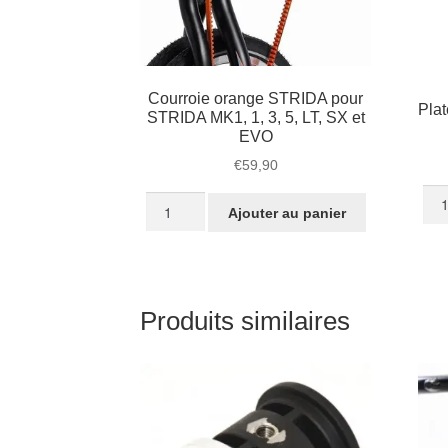
Courroie orange STRIDA pour
Pla
STRIDA MK1, 1, 3, 5, LT, SX et
EVO
€
59,90
quan
quantité
Ajouter au panier
de
de
Pla
Courroie
STR
orange
pou
STRIDA
STR
pour
Produits similaires
3
STRIDA
(AN
MK1,
MO
1,
3,
5,
LT,