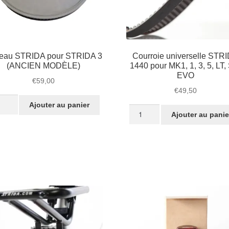
teau STRIDA pour STRIDA 3
Courroie universelle STR
(ANCIEN MODÈLE)
1440 pour MK1, 1, 3, 5, LT,
EVO
€
59,00
€
49,50
tité
Ajouter au panier
quantité
Ajouter au panie
de
teau
Courroie
IDA
universelle
r
STRIDA
IDA
1440
pour
CIEN
MK1,
DÈLE)
1,
3,
5,