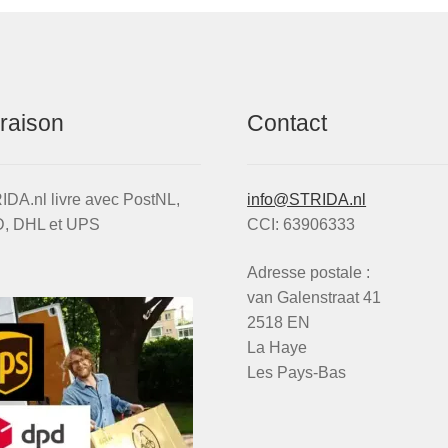
vraison
Contact
DA.nl livre avec PostNL,
info@STRIDA.nl
, DHL et UPS
CCI: 63906333
Adresse postale :
van Galenstraat 41
2518 EN
La Haye
Les Pays-Bas