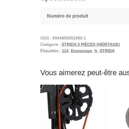
Numéro de produit
UGS :
8944855891890-1
Catégorie :
STRIDA 3 PIÈCES (HÉRITAGE)
Étiquettes :
114
,
Engrenage
,
fr
,
STRIDA
Vous aimerez peut-être a