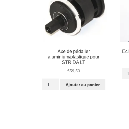
SX
et
EVO
Axe de pédalier
Ecl
aluminium/plastique pour
STRIDA LT
quan
€
59,50
de
quantité
Ecl
Ajouter au panier
de
arri
Axe
LE
de
STR
pédalier
aluminium/plastique
pour
STRIDA