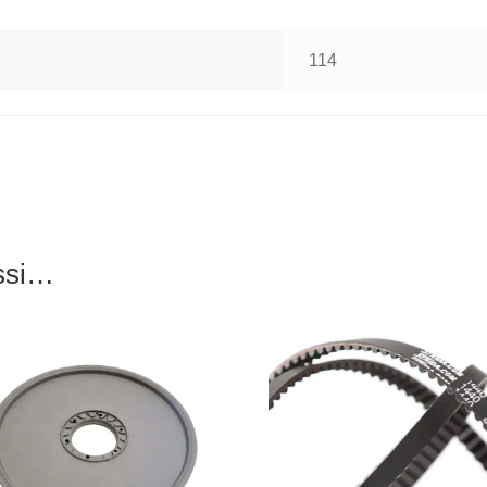
114
ussi…