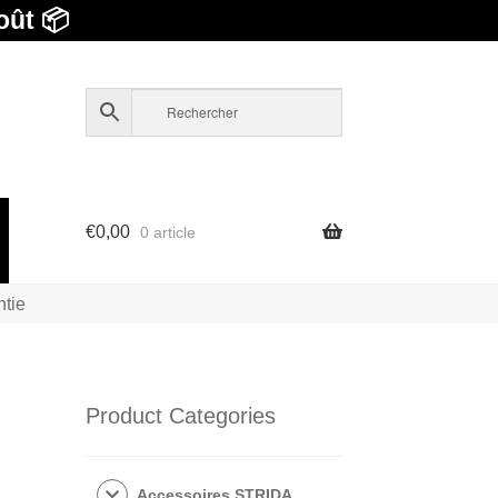
oût 📦
€
0,00
0 article
ntie
Product Categories
Accessoires STRIDA