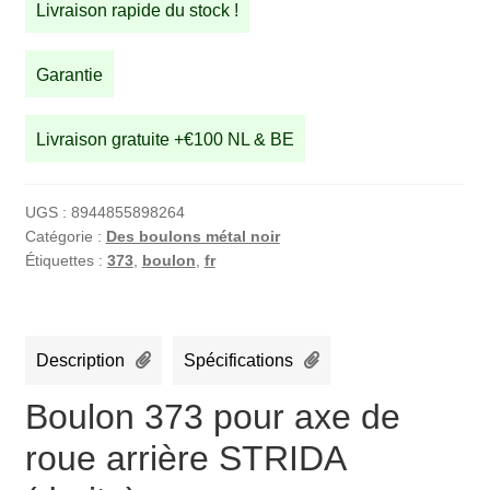
Livraison rapide du stock !
pour
axe
de
Garantie
roue
arrière
Livraison gratuite +€100 NL & BE
STRIDA
(droite)
UGS :
8944855898264
Catégorie :
Des boulons métal noir
Étiquettes :
373
,
boulon
,
fr
Description
Spécifications
Boulon 373 pour axe de
roue arrière STRIDA