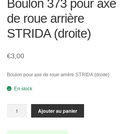
Boulon 373 pour axe
de roue arrière
STRIDA (droite)
€
3,00
Boulon pour axe de roue arrière STRIDA (droite)
En stock
quantité
Ajouter au panier
de
Boulon
373