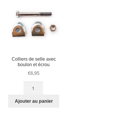
STRIDA
Colliers de selle avec
boulon et écrou
€
6,95
quantité
de
Colliers
Ajouter au panier
de
selle
avec
boulon