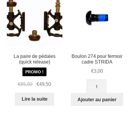
La paire de pédales
Boulon 274 pour fermoir
(quick release)
cadre STRIDA
€
3,00
PROMO !
quantité
Le
Le
€
85,00
€
49,50
de
prix
prix
Boulon
initial
actuel
Lire la suite
Ajouter au panier
274
était :
est :
pour
€85,00.
€49,50.
fermoir
cadre