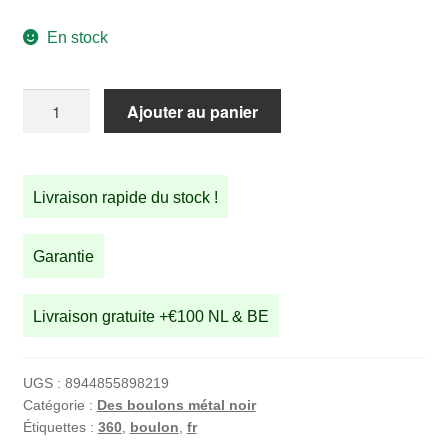
En stock
quantité
Ajouter au panier
de
Boulon
pour
Livraison rapide du stock !
support
de
selle
Garantie
standard
STRIDA
Livraison gratuite +€100 NL & BE
UGS :
8944855898219
Catégorie :
Des boulons métal noir
Étiquettes :
360
,
boulon
,
fr