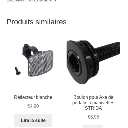
Étiquettes :
360
,
boulon
,
fr
Produits similaires
Réflecteur blanche
Boulon pour Axe de
pédalier / manivelles
€
4,90
STRIDA
€
6,95
Lire la suite