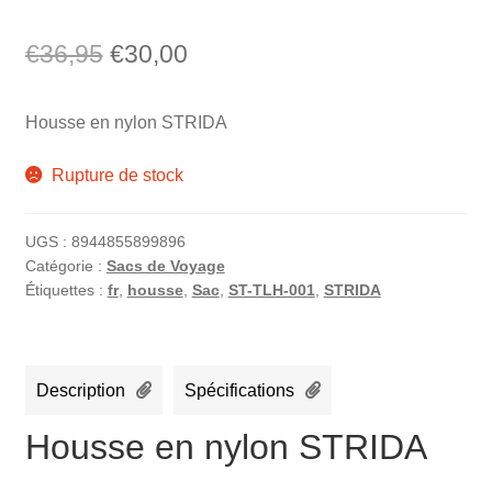
Le
Le
€
36,95
€
30,00
prix
prix
Housse en nylon STRIDA
initial
actuel
était :
est :
Rupture de stock
€36,95.
€30,00.
UGS :
8944855899896
Catégorie :
Sacs de Voyage
Étiquettes :
fr
,
housse
,
Sac
,
ST-TLH-001
,
STRIDA
Description
Spécifications
Housse en nylon STRIDA