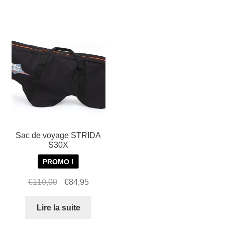
Les
de
options
vélo
peuvent
STRIDA
être
(cuir
choisies
noir)
sur
la
page
du
produit
Sac de voyage STRIDA
S30X
PROMO !
Le
Le
€
110,00
€
84,95
prix
prix
initial
actuel
Lire la suite
était :
est :