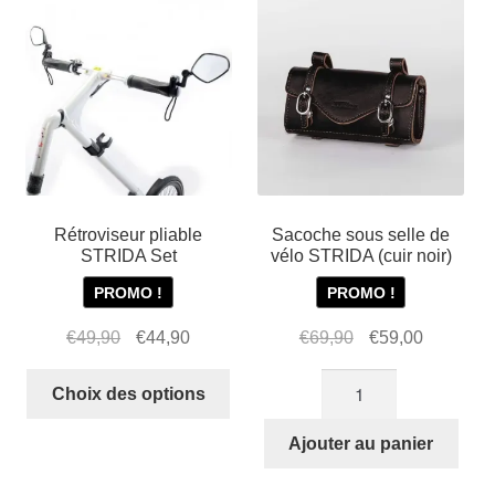
Rétroviseur pliable
Sacoche sous selle de
STRIDA Set
vélo STRIDA (cuir noir)
PROMO !
PROMO !
Le
Le
Le
Le
€
49,90
€
44,90
€
69,90
€
59,00
prix
prix
prix
prix
Ce
quantité
initial
actuel
initial
actuel
Choix des options
produit
de
était :
est :
était :
est :
a
Sacoche
Ajouter au panier
€49,90.
€44,90.
€69,90.
€59,00.
plusieurs
sous
variations.
selle