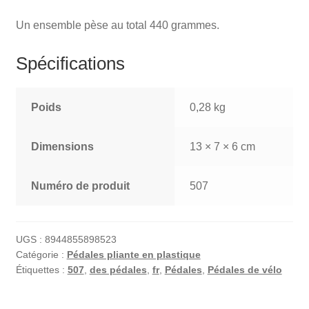
Un ensemble pèse au total 440 grammes.
Spécifications
Poids
0,28 kg
Dimensions
13 × 7 × 6 cm
Numéro de produit
507
UGS :
8944855898523
Catégorie :
Pédales pliante en plastique
Étiquettes :
507
,
des pédales
,
fr
,
Pédales
,
Pédales de vélo