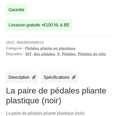
pédales
pliante
Garantie
plastique
(noir)
Livraison gratuite +€100 NL & BE
UGS :
8944855898523
Catégorie :
Pédales pliante en plastique
Étiquettes :
507
,
des pédales
,
fr
,
Pédales
,
Pédales de vélo
Description
Spécifications
La paire de pédales pliante
plastique (noir)
La paire de pédales pliante plastique (noir)