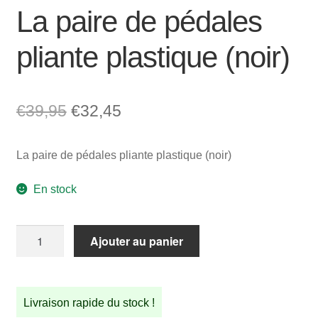
La paire de pédales
pliante plastique (noir)
Le
Le
€
39,95
€
32,45
prix
prix
La paire de pédales pliante plastique (noir)
initial
actuel
était :
est :
En stock
€39,95.
€32,45.
quantité
Ajouter au panier
de
La
paire
Livraison rapide du stock !
de