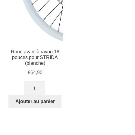
Roue avant à rayon 18
pouces pour STRIDA
(blanche)
€
64,90
quantité
de
Roue
Ajouter au panier
avant
à
rayon
18