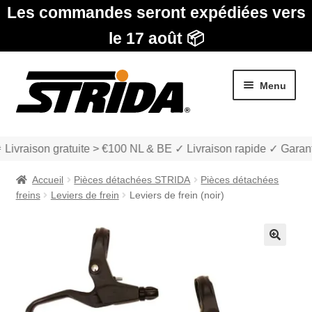
Les commandes seront expédiées vers
le 17 août 📦
Aller
Aller
Menu
à
au
la
contenu
navigation
 Livraison gratuite > €100 NL & BE ✓ Livraison rapide ✓ Garant
Accueil
Pièces détachées STRIDA
Pièces détachées
freins
Leviers de frein
Leviers de frein (noir)
Les Modèles
🔍
Ouvrir
boutique
le
menu
Ouvrir