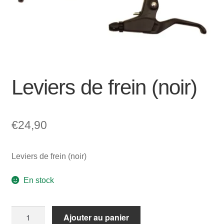
Mon compte et Support
enfant
le
menu
Panier
enfant
SOLDES
Leviers de frein (noir)
€
24,90
Leviers de frein (noir)
En stock
quantité
Ajouter au panier