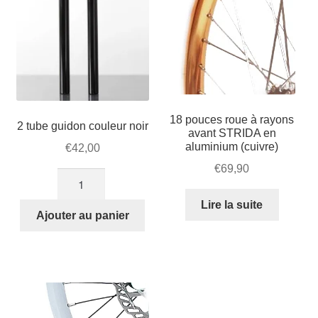
18 pouces roue à rayons
2 tube guidon couleur noir
avant STRIDA en
aluminium (cuivre)
€
42,00
€
69,90
quantité
de
Lire la suite
2
Ajouter au panier
tube
guidon
couleur
noir