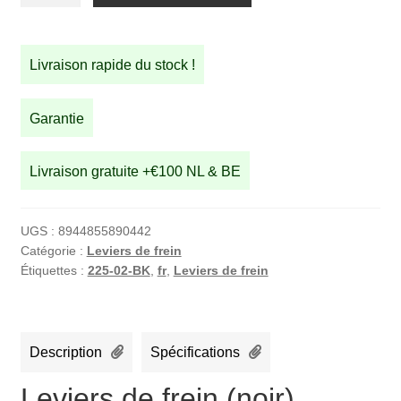
de
Leviers
de
Livraison rapide du stock !
frein
(noir)
Garantie
Livraison gratuite +€100 NL & BE
UGS :
8944855890442
Catégorie :
Leviers de frein
Étiquettes :
225-02-BK
,
fr
,
Leviers de frein
Description
Spécifications
Leviers de frein (noir)