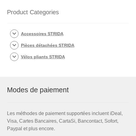
pouces
pour
Product Categories
STRIDA
(blanche)
Accessoires STRIDA
Pièces détachées STRIDA
Vélos pliants STRIDA
Modes de paiement
Les méthodes de paiement supportées incluent iDeal,
Visa, Cartes Bancaires, CartaSi, Bancontact, Sofort,
Paypal et plus encore.