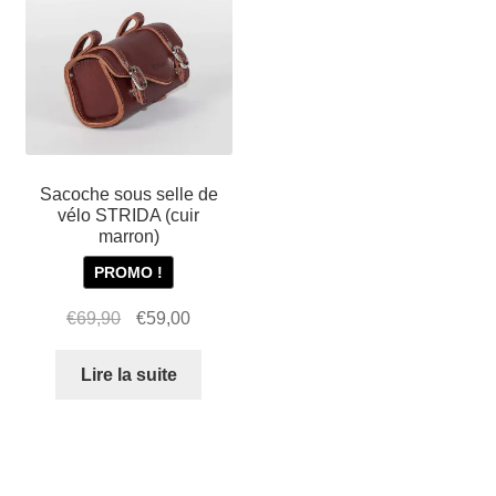
LT
Sacoche sous selle de
vélo STRIDA (cuir
marron)
PROMO !
Le
Le
€
69,90
€
59,00
prix
prix
initial
actuel
Lire la suite
était :
est :
€69,90.
€59,00.