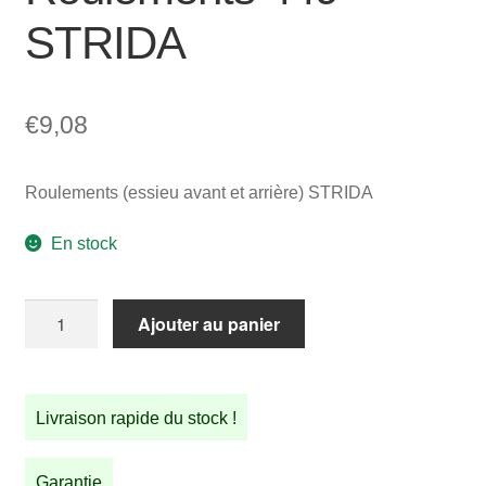
STRIDA
€
9,08
Roulements (essieu avant et arrière) STRIDA
En stock
quantité
Ajouter au panier
de
Roulements
449
Livraison rapide du stock !
STRIDA
Garantie