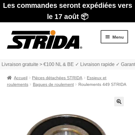
Les commandes seront expédiées vers
le 17 août 📦
Aller
Aller
Menu
à
au
la
contenu
navigation
 Livraison gratuite > €100 NL & BE ✓ Livraison rapide ✓ Garant
Accueil
Pièces détachées STRIDA
Essieux et
roulements
Bagues de roulement
Roulements 449 STRIDA
Les Modèles
🔍
Ouvrir
boutique
le
menu
Ouvrir