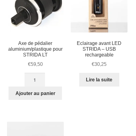
Axe de pédalier
Eclairage avant LED
aluminium/plastique pour
STRIDA – USB
STRIDA LT
rechargeable
€
59,50
€
30,25
quantité
Lire la suite
de
Axe
Ajouter au panier
de
pédalier
aluminium/plastique
pour
STRIDA