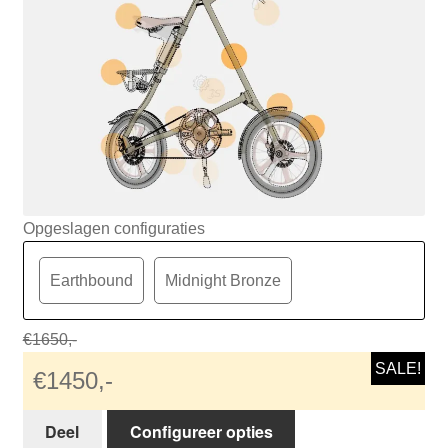
STRIDA accessoires
STRIDA onderdelen
STRIDA Customizer
Subme
Over STRIDA
uitvou
Subme
Zakelijk
Opgeslagen configuraties
uitvou
Winkelwagen
Earthbound
Midnight Bronze
SALE
€1650,-
SALE!
€1450,-
Deel
Configureer opties