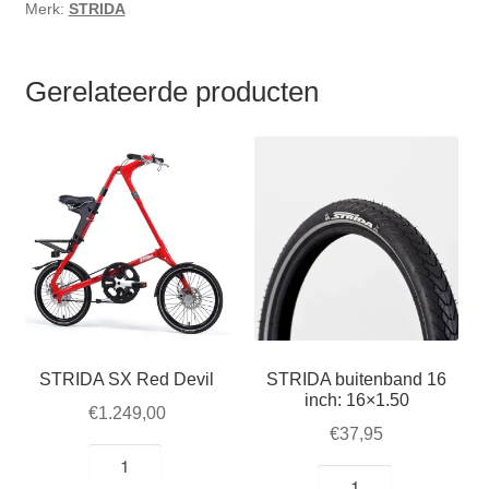
Merk:
STRIDA
Gerelateerde producten
STRIDA SX Red Devil
STRIDA buitenband 16
inch: 16×1.50
€
1.249,00
€
37,95
STRIDA
STRIDA
SX