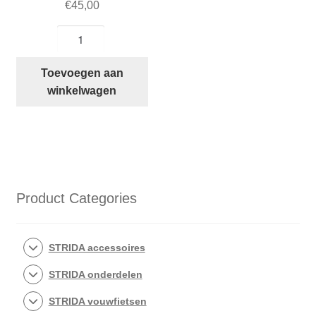
€
45,00
STRIDA
Innova
buitenband
Toevoegen aan
met
winkelwagen
profiel
18
inch:
18×1.25
(32-
355)
Product Categories
aantal
STRIDA accessoires
STRIDA onderdelen
STRIDA vouwfietsen