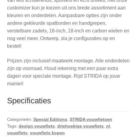
van iets schitterends, sportiefs en echt unieks, met onze
customizer kun je kiezen uit ons brede assortiment aan
kleuren en onderdelen. Aanpasbare opties zijn onder
andere gekleurde spatborden en handgrepen,
verstelbare zadels, 16-inch, 18-inch en carbon wielen en
nog veel meer. Ontwerp, sla je configuraties op en
bestel!
Prijzen zijn inclusief maatwerk montage. Alle onderdelen
zijn op voorraad. Houd rekening met een paar extra
dagen voor speciale montage. Rijd STRIDA op jouw
manier!
Specificaties
Categorieën:
Special Editions
,
STRIDA vouwfietsen
Tags:
design vouwfiets
,
driehoekige vouwfiets
,
nl
,
vouwfiets
,
vouwfiets kopen