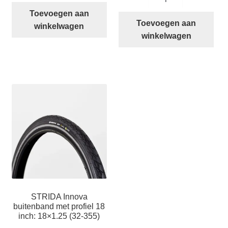
buitenband
Red
Toevoegen aan
16
Devil
Toevoegen aan
winkelwagen
inch:
aantal
winkelwagen
16×1.50
aantal
STRIDA Innova
buitenband met profiel 18
inch: 18×1.25 (32-355)