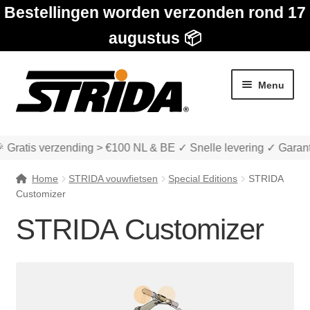
Bestellingen worden verzonden rond 17
augustus 📦
Ga
Ga
Menu
door
naar
naar
de
navigatie
inhoud
 Gratis verzending > €100 NL & BE ✓ Snelle levering ✓ Garant
Home
STRIDA vouwfietsen
Special Editions
STRIDA
Customizer
STRIDA Customizer
Subme
Winkel
uitvou
STRIDA vouwfietsen