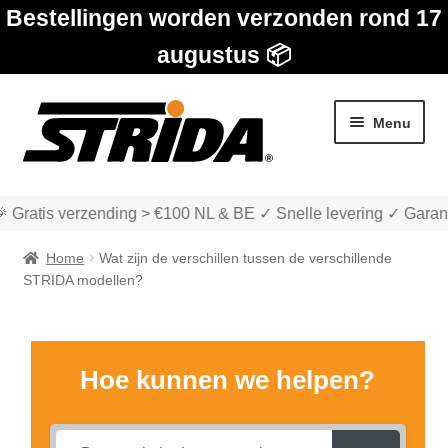
Bestellingen worden verzonden rond 17
augustus 📦
Ga
Ga
Menu
door
naar
naar
de
navigatie
inhoud
 Gratis verzending > €100 NL & BE ✓ Snelle levering ✓ Garan
Home
Wat zijn de verschillen tussen de verschillende
STRIDA modellen?
Subme
Winkel
uitvou
Hoe kunnen we helpen?
Subme
Over STRIDA
uitvou
Subme