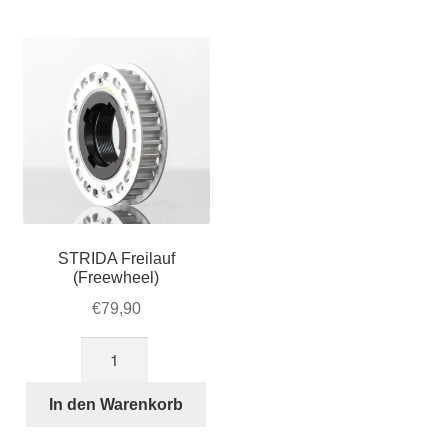
Account & Support
auskla
Warenkorb
SALE
STRIDA Freilauf
(Freewheel)
€
79,90
STRIDA
Freilauf
(Freewheel)
In den Warenkorb
Menge