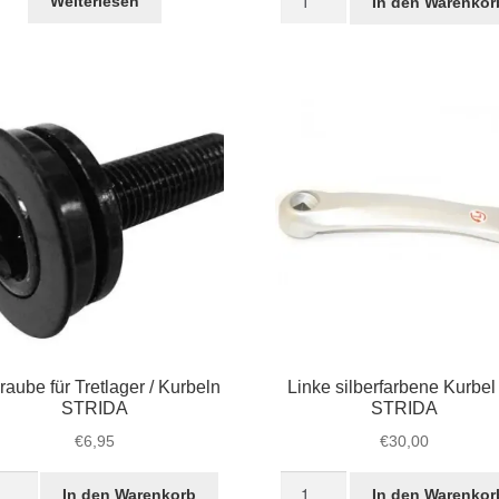
Weiterlesen
In den Warenkor
Alu
€85,00
€49,50.
€85,00
€60,0
Pedale,
klappbar
Menge
raube für Tretlager / Kurbeln
Linke silberfarbene Kurbel 
STRIDA
STRIDA
€
6,95
€
30,00
raube
Linke
In den Warenkorb
In den Warenkor