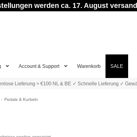
tellungen werden ca. 17. August versand
g
Account & Support
Warenkorb
SALE
enlose Lieferung > €100 NL & BE ✓ Schnelle Lieferung ✓ Gewä
Pedale & Kurbeln
n
Nach
gebnisse werden angezeigt