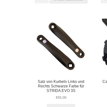
silberfarbene
für
Kurbel
Tret
für
/
STRIDA
Kur
Menge
STR
Men
Satz von Kurbeln Links und
Ca
Rechts Schwarze Farbe für
STRIDA EVO 3S
€
55,00