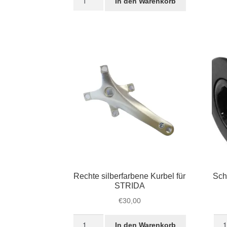
In den Warenkorb
STRIDA
€39,95
€32,45.
Klapppedale
(Kunststoff)
Menge
Rechte silberfarbene Kurbel für
Sch
STRIDA
€
30,00
Rechte
Sch
In den Warenkorb