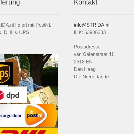
eferung
Kontakt
DA.nl liefert mit PostNL,
info@STRIDA.nl
, DHL & UPS
IHK: 63906333
Postadresse:
van Galenstraat 41
2518 EN
Den Haag
Die Niederlande