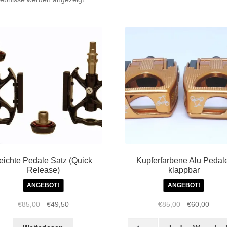
Beliebtheit
sortiert
eichte Pedale Satz (Quick
Kupferfarbene Alu Pedal
Release)
klappbar
ANGEBOT!
ANGEBOT!
Ursprünglicher
Aktueller
Ursprüngliche
Aktue
€
85,00
€
49,50
€
85,00
€
60,00
Preis
Preis
Preis
Preis
Kupferfarbene
war:
ist:
war:
ist: