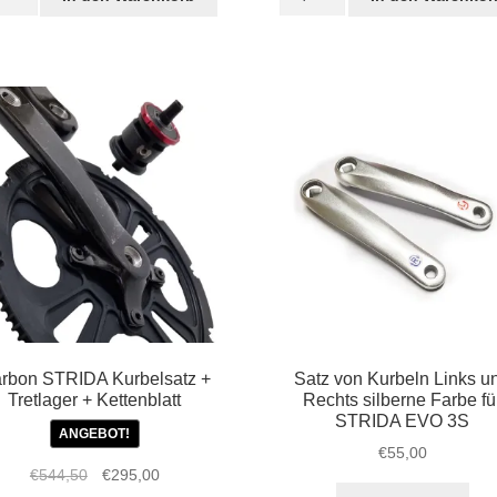
silberfarbene
lager
Kurbel
für
beln
STRIDA
IDA
Menge
ge
rbon STRIDA Kurbelsatz +
Satz von Kurbeln Links u
Tretlager + Kettenblatt
Rechts silberne Farbe fü
STRIDA EVO 3S
ANGEBOT!
€
55,00
Ursprünglicher
Aktueller
€
544,50
€
295,00