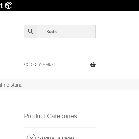
t 📦
€
0,00
0 Artikel
hrleistung
Product Categories
STRIDA Falträder