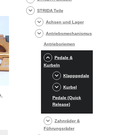
STRIDA Teile
Achsen und Lager
Antriebsmechanismus
Antriebsriemen
Pedale &
Kurbeln
Klapppedale
Kurbel
e,
Pedale (Quick
Release)
Zahnräder &
r
ller
Führungsräder