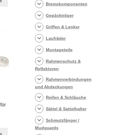
b
Bremskomponenten
0.
Gepäckträger
Griffen & Lenker
Laufräder
Montageteile
Rahmenschutz &
Reflektoren
Rahmenverbindungen
und Abdeckungen
Reifen & Schläuche
für
Sättel & Sattelhalter
Schmutzfänger /
Mudguards
b