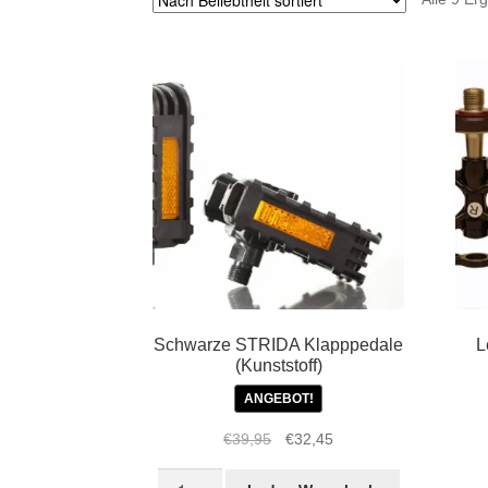
Schwarze STRIDA Klapppedale
L
(Kunststoff)
ANGEBOT!
Ursprünglicher
Aktueller
€
39,95
€
32,45
Preis
Preis
Schwarze
war:
ist: