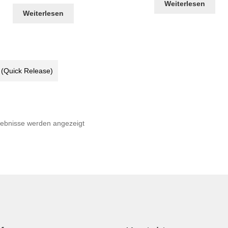
Preis
Preis
Weiterlesen
war:
ist:
Weiterlesen
€544,50
€295,00.
 (Quick Release)
Nach
gebnisse werden angezeigt
Beliebtheit
sortiert