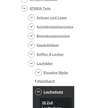
STRIDA Teile
Achsen und Lager
Antriebsmechanismus
Bremskomponenten
Gepäckträger
Griffen & Lenker
Laufräder
Einzelne Räder
Felgenband
Laufradsatz
16 Zoll
Laufradsatz