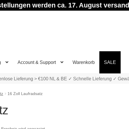
tellungen werden ca. 17. August versand
g
Account & Support
Warenkorb
SALE
enlose Lieferung > €100 NL & BE ✓ Schnelle Lieferung ✓ Gewä
tz
16 Zoll Laufradsatz
tz
 Ergebnis wird angezeigt