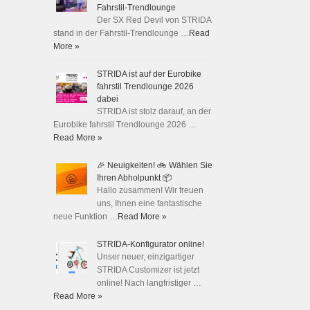
Fahrstil-Trendlounge
Der SX Red Devil von STRIDA
stand in der Fahrstil-Trendlounge …
Read
More »
STRIDA ist auf der Eurobike
fahrstil Trendlounge 2026
dabei
STRIDA ist stolz darauf, an der
Eurobike fahrstil Trendlounge 2026 …
Read More »
🎉 Neuigkeiten! 🚲 Wählen Sie
Ihren Abholpunkt 📦
Hallo zusammen! Wir freuen
uns, Ihnen eine fantastische
neue Funktion …
Read More »
STRIDA-Konfigurator online!
Unser neuer, einzigartiger
STRIDA Customizer ist jetzt
online! Nach langfristiger …
Read More »