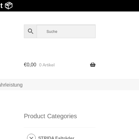
t 📦
€
0,00
0 Artikel
hrleistung
Product Categories
STRIDA Falträder