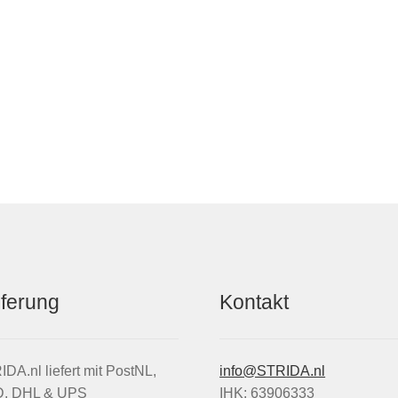
eferung
Kontakt
DA.nl liefert mit PostNL,
info@STRIDA.nl
, DHL & UPS
IHK: 63906333