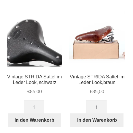
Account & Support
Beliebtheit
auskla
sortiert
Warenkorb
SALE
Vintage STRIDA Sattel im
Vintage STRIDA Sattel im
Leder Look, schwarz
Leder Look,braun
€
85,00
€
85,00
Vintage
Vintage
STRIDA
STRIDA
Sattel
Sattel
In den Warenkorb
In den Warenkorb
im
im