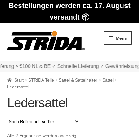
Bestellungen werden ca. 17. August
versandt 📦
Zur
Zum
Menü
Navigation
Inhalt
springen
springen
ferung > €100 NL & BE ✓ Schnelle Lieferung ✓ Gewährleistung
Start
STRIDA Teile
Sättel & Sattelhalter
Sättel
Ledersattel
Ledersattel
Die Modelle
Unter
Katalog
auskla
Nach
Alle 2 Ergebnisse werden angezeigt
Unter