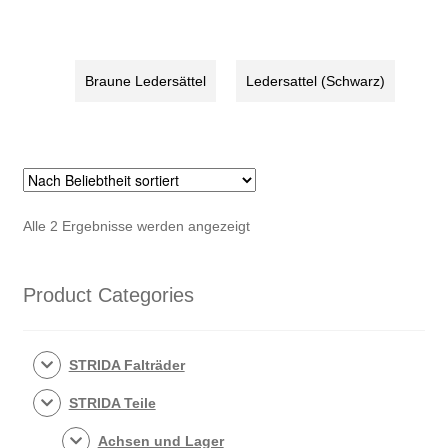
Leder
Leder
Look,
Look,braun
schwarz
Menge
Menge
Braune Ledersättel
Ledersattel (Schwarz)
Nach
Alle 2 Ergebnisse werden angezeigt
Beliebtheit
sortiert
Product Categories
STRIDA Falträder
STRIDA Teile
Achsen und Lager