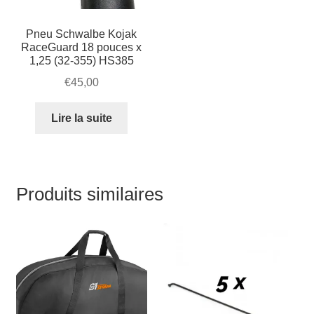
page
du
Pneu Schwalbe Kojak
RaceGuard 18 pouces x
produit
1,25 (32-355) HS385
€
45,00
Lire la suite
Produits similaires