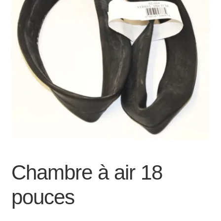
Mon compte et Support
enfant
le
menu
Panier
enfant
SOLDES
Chambre à air 18
pouces