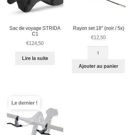
Sac de voyage STRIDA
Rayon set 18″ (noir / 5x)
C1
€
12,50
€
124,50
quantité
de
Lire la suite
Rayon
Ajouter au panier
set
18"
(noir
/
5x)
Le dernier !