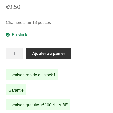
€
9,50
Chambre à air 18 pouces
En stock
quantité
Ajouter au panier
de
Chambre
à
Livraison rapide du stock !
air
18
pouces
Garantie
Livraison gratuite +€100 NL & BE