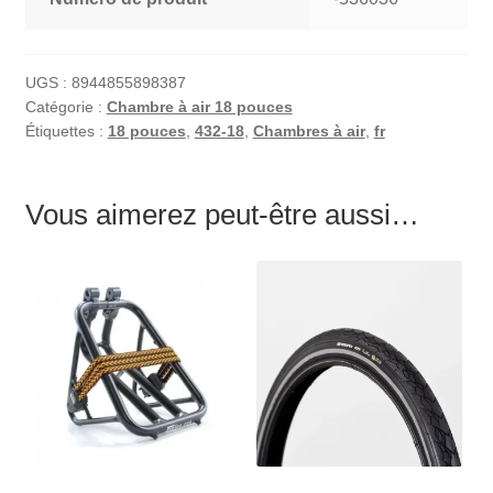
UGS :
8944855898387
Catégorie :
Chambre à air 18 pouces
Étiquettes :
18 pouces
,
432-18
,
Chambres à air
,
fr
Vous aimerez peut-être aussi…