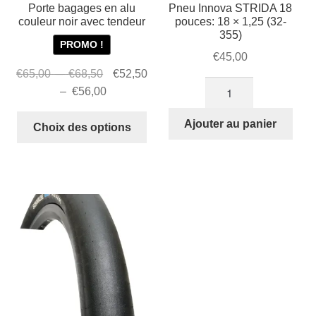
Porte bagages en alu
Pneu Innova STRIDA 18
couleur noir avec tendeur
pouces: 18 × 1,25 (32-
355)
PROMO !
€
45,00
Plage
Le
€
65,00
–
€
68,50
€
52,50
quantité
de
prix
Plage
Le
–
€
56,00
de
prix :
initial
de
prix
Ce
Pneu
Ajouter au panier
€65,00
était :
prix :
actuel
Choix des options
produit
Innova
à
€65,00
€52,50
est :
a
STRIDA
€68,50
–
à
€52,50
plusieurs
18
€56,00
–
variations.
pouces:
€68,50Plage
Les
18
de
€56,00Plage
options
×
prix :
de
peuvent
1,25
€65,00
prix :
être
(32-
à
€52,50
choisies
355)
€68,50.
à
sur
€56,00.
la