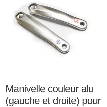
Mon compte et Support
enfant
le
menu
Panier
enfant
SOLDES
Manivelle couleur alu
(gauche et droite) pour