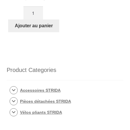
prix
prix
quantité
initial
actuel
de
était :
est :
Sacoche
Ajouter au panier
€69,90.
€59,00.
sous
selle
de
vélo
STRIDA
(cuir
Product Categories
noir)
Accessoires STRIDA
Pièces détachées STRIDA
Vélos pliants STRIDA