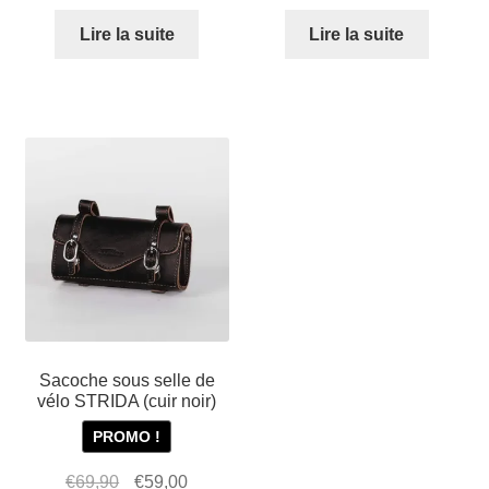
Lire la suite
Lire la suite
Sacoche sous selle de
vélo STRIDA (cuir noir)
PROMO !
Le
Le
€
69,90
€
59,00