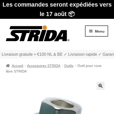
Les commandes seront expédiées vers
le 17 août 📦
Aller
Aller
Menu
à
au
la
contenu
navigation
 Livraison gratuite > €100 NL & BE ✓ Livraison rapide ✓ Garant
Accueil
Accessoires STRIDA
Outils
Outil pour roue
libre STRIDA
Les Modèles
🔍
Ouvrir
boutique
le
menu
Ouvrir