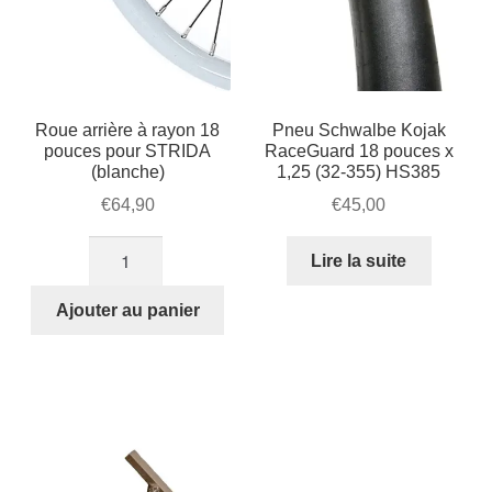
Roue arrière à rayon 18
Pneu Schwalbe Kojak
pouces pour STRIDA
RaceGuard 18 pouces x
(blanche)
1,25 (32-355) HS385
€
64,90
€
45,00
quantité
Lire la suite
de
Roue
Ajouter au panier
arrière
à
rayon
18
pouces
pour