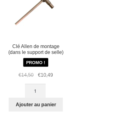
STRIDA
(blanche)
Clé Allen de montage
(dans le support de selle)
PROMO !
Le
Le
€
14,50
€
10,49
prix
prix
quantité
initial
actuel
de
était :
est :
Clé
Ajouter au panier
€14,50.
€10,49.
Allen
de
montage
(dans