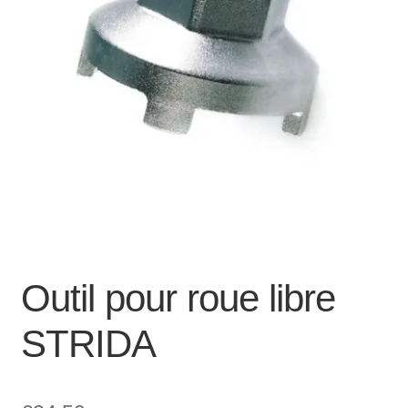
Mon compte et Support
enfant
le
menu
Panier
enfant
SOLDES
Outil pour roue libre
STRIDA