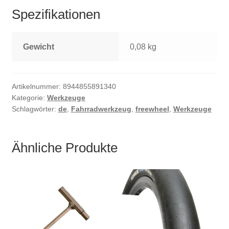
Spezifikationen
Gewicht
0,08 kg
Artikelnummer:
8944855891340
Kategorie:
Werkzeuge
Schlagwörter:
de
,
Fahrradwerkzeug
,
freewheel
,
Werkzeuge
Ähnliche Produkte