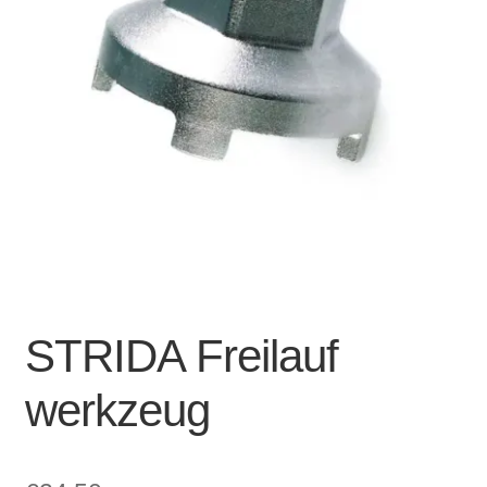
Account & Support
auskla
Warenkorb
SALE
STRIDA Freilauf
werkzeug