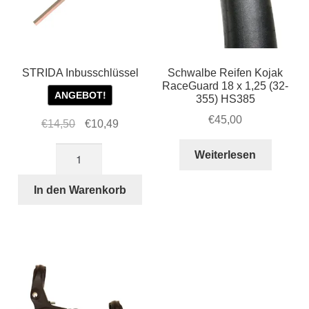
STRIDA Inbusschlüssel
Schwalbe Reifen Kojak
RaceGuard 18 x 1,25 (32-
ANGEBOT!
355) HS385
€
45,00
Ursprünglicher
Aktueller
€
14,50
€
10,49
Preis
Preis
STRIDA
Weiterlesen
war:
ist:
Inbusschlüssel
€14,50
€10,49.
Menge
In den Warenkorb