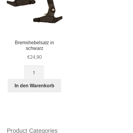
Bremshebelsatz in
schwarz
€
24,90
Bremshebelsatz
in
schwarz
In den Warenkorb
Menge
Product Categories