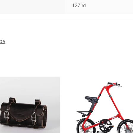
127-rd
IDA