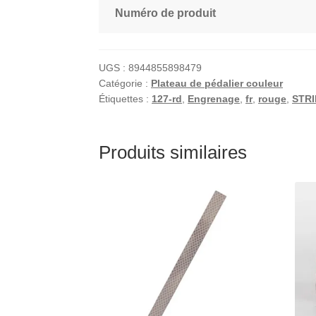
Numéro de produit
UGS :
8944855898479
Catégorie :
Plateau de pédalier couleur
Étiquettes :
127-rd
,
Engrenage
,
fr
,
rouge
,
STR
Produits similaires