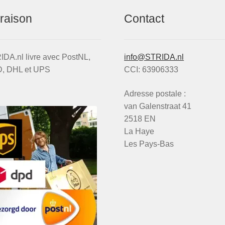
vraison
Contact
DA.nl livre avec PostNL,
info@STRIDA.nl
, DHL et UPS
CCI: 63906333
Adresse postale :
van Galenstraat 41
2518 EN
La Haye
Les Pays-Bas