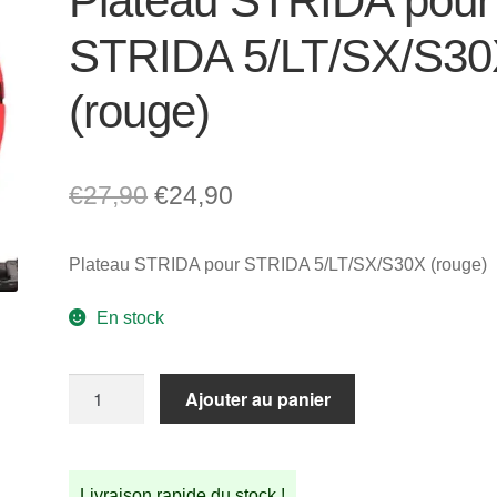
Plateau STRIDA pour
STRIDA 5/LT/SX/S3
(rouge)
Le
Le
€
27,90
€
24,90
prix
prix
Plateau STRIDA pour STRIDA 5/LT/SX/S30X (rouge)
initial
actuel
était :
est :
En stock
€27,90.
€24,90.
quantité
Ajouter au panier
de
Plateau
STRIDA
Livraison rapide du stock !