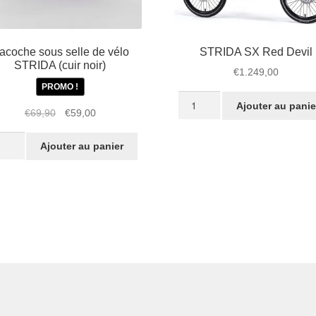
acoche sous selle de vélo
STRIDA SX Red Devil
STRIDA (cuir noir)
€
1.249,00
PROMO !
quantité
Ajouter au panie
Le
Le
€
69,90
€
59,00
de
prix
prix
STRIDA
tité
initial
actuel
SX
Ajouter au panier
était :
est :
Red
oche
€69,90.
€59,00.
Devil
s
e
o
IDA
r
)