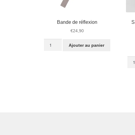
Bande de réflexion
S
€
24,90
quantité
Ajouter au panier
de
Bande
quan
de
de
réflexion
Sac
sou
sell
de
vél
STR
(cui
noir