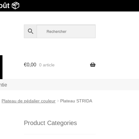
oût 📦
€
0,00
0 article
ntie
Plateau de pédalier couleur
Plateau STRIDA
Product Categories