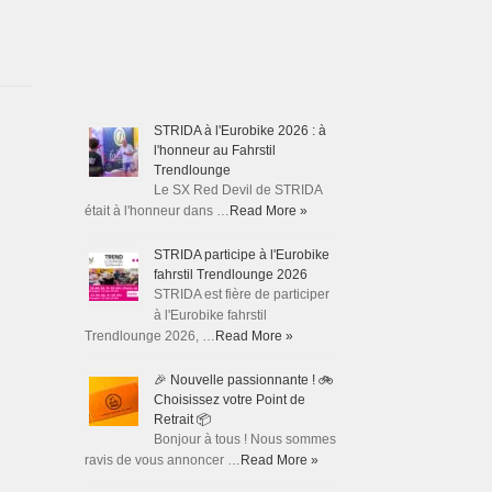
STRIDA à l'Eurobike 2026 : à
l'honneur au Fahrstil
Trendlounge
Le SX Red Devil de STRIDA
était à l'honneur dans …
Read More »
STRIDA participe à l'Eurobike
fahrstil Trendlounge 2026
STRIDA est fière de participer
à l'Eurobike fahrstil
Trendlounge 2026, …
Read More »
🎉 Nouvelle passionnante ! 🚲
Choisissez votre Point de
Retrait 📦
Bonjour à tous ! Nous sommes
ravis de vous annoncer …
Read More »