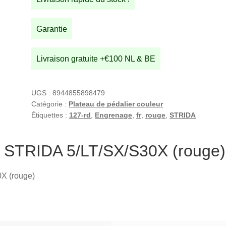
pour
STRIDA
5/LT/SX/S30X
Garantie
(rouge)
Livraison gratuite +€100 NL & BE
UGS :
8944855898479
Catégorie :
Plateau de pédalier couleur
Étiquettes :
127-rd
,
Engrenage
,
fr
,
rouge
,
STRIDA
 STRIDA 5/LT/SX/S30X (rouge)
X (rouge)