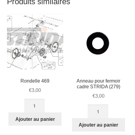
Produits similaires
Rondelle 469
Anneau pour fermoir
cadre STRIDA (279)
€
3,00
€
3,00
quantité
quantité
de
de
Rondelle
Ajouter au panier
Anneau
Ajouter au panier
469
pour