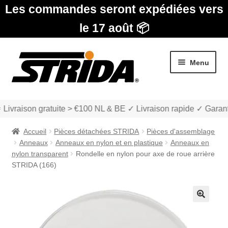
Les commandes seront expédiées vers
le 17 août 📦
Aller
Aller
Menu
à
au
la
contenu
navigation
 Livraison gratuite > €100 NL & BE ✓ Livraison rapide ✓ Garant
Accueil
Pièces détachées STRIDA
Pièces d'assemblage
Anneaux
Anneaux en nylon et en plastique
Anneaux en
nylon transparent
Rondelle en nylon pour axe de roue arrière
STRIDA (166)
Les Modèles
Ouvrir
boutique
🔍
le
menu
Ouvrir