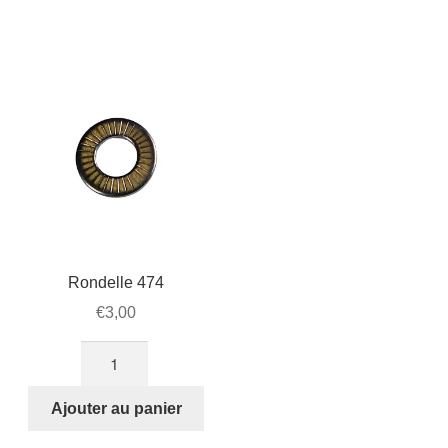
fermoir
cadre
STRIDA
(279)
Rondelle 474
€
3,00
quantité
de
Rondelle
Ajouter au panier
474