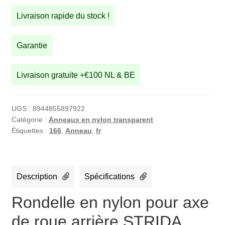
en
Livraison rapide du stock !
nylon
pour
axe
Garantie
de
roue
Livraison gratuite +€100 NL & BE
arrière
STRIDA
(166)
UGS :
8944855897922
Catégorie :
Anneaux en nylon transparent
Étiquettes :
166
,
Anneau
,
fr
Description
Spécifications
Rondelle en nylon pour axe
de roue arrière STRIDA