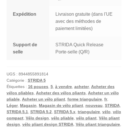
Expédition
Livraison gratuite (dans l'UE
avec des méthodes de
paiement limitées)
Support de
STRIDA Quick Release
selle
Porte-selle (Q/R)
UGS :
8944855891814
Catégorie :
STRIDA 5
Étiquettes :
16 pouces
,
5
,
à vendre
,
acheter
,
Acheter des
vélos pliables
,
Acheter des vélos pliants
,
Acheter un vélo
pliable
,
Acheter un vélo pliant
,
forme triangulaire
,
fr
,
Léger
,
Magasin
,
Magasin de vélo pliant
,
nouveau
,
STRIDA
,
STRIDA 5.1
,
STRIDA 5.2
,
STRIDA 5.x
,
triangulaire
,
vélo
,
vélo
compact
,
Vélo design
,
vélo pliable
,
vélo pliant
,
Vélo pliant
design
,
vélo pliant design STRIDA
,
Vélo pliant triangulaire
,