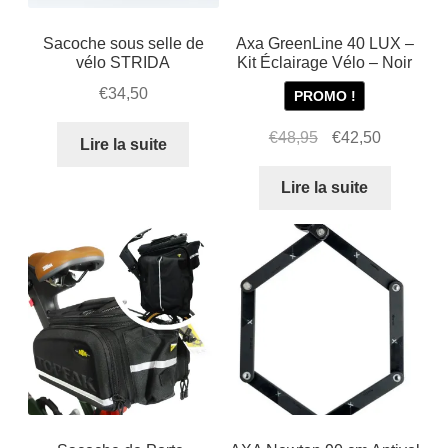
Sacoche sous selle de
Axa GreenLine 40 LUX –
vélo STRIDA
Kit Éclairage Vélo – Noir
€
34,50
PROMO !
Le
Le
€
48,95
€
42,50
Lire la suite
prix
prix
initial
actuel
Lire la suite
était :
est :
€48,95.
€42,50.