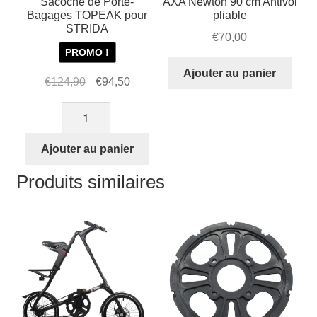
Sacoche de Porte-
AXA Newton 90 cm Antivol
Bagages TOPEAK pour
pliable
STRIDA
€
70,00
PROMO !
Ajouter au panier
Le
Le
€
124,90
€
94,50
prix
prix
quantité
initial
actuel
de
était :
est :
Sacoche
Ajouter au panier
€124,90.
€94,50.
de
Produits similaires
Porte-
Bagages
TOPEAK
pour
STRIDA