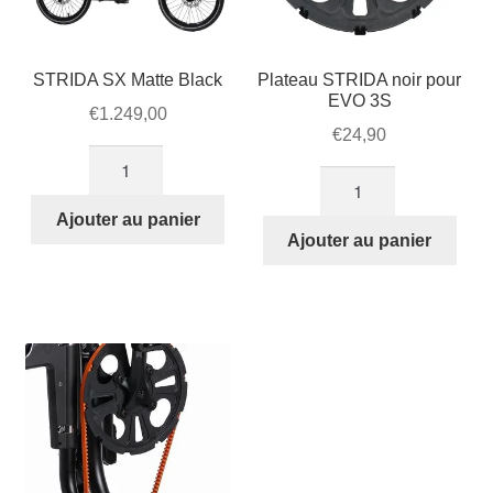
STRIDA SX Matte Black
Plateau STRIDA noir pour
EVO 3S
€
1.249,00
€
24,90
quantité
quantité
de
de
STRIDA
Ajouter au panier
Plateau
Ajouter au panier
SX
STRIDA
Matte
noir
Black
pour
EVO
3S