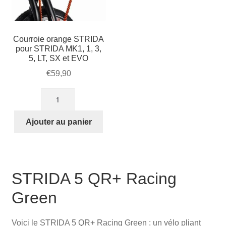
Courroie orange STRIDA
pour STRIDA MK1, 1, 3,
5, LT, SX et EVO
€
59,90
quantité
de
Courroie
Ajouter au panier
orange
STRIDA
pour
STRIDA
STRIDA 5 QR+ Racing
MK1,
Green
1,
3,
5,
Voici le STRIDA 5 QR+ Racing Green : un vélo pliant