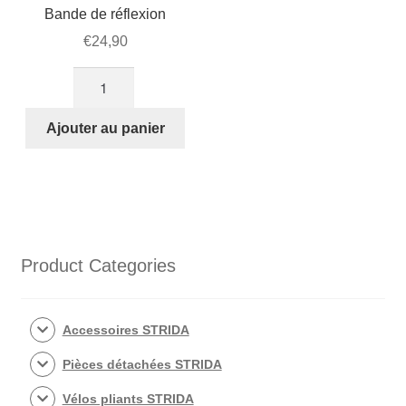
Bande de réflexion
€
24,90
quantité
de
Bande
Ajouter au panier
de
réflexion
Product Categories
Accessoires STRIDA
Pièces détachées STRIDA
Vélos pliants STRIDA