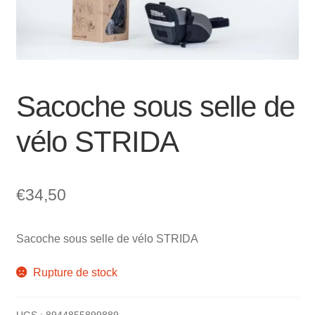
Mon compte et Support
enfant
le
menu
Panier
enfant
SOLDES
Sacoche sous selle de
vélo STRIDA
€
34,50
Sacoche sous selle de vélo STRIDA
Rupture de stock