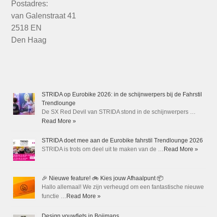
Postadres:
van Galenstraat 41
2518 EN
Den Haag
STRIDA op Eurobike 2026: in de schijnwerpers bij de Fahrstil
Trendlounge
De SX Red Devil van STRIDA stond in de schijnwerpers …
Read More »
STRIDA doet mee aan de Eurobike fahrstil Trendlounge 2026
STRIDA is trots om deel uit te maken van de …
Read More »
🎉 Nieuwe feature! 🚲 Kies jouw Afhaalpunt 📦
Hallo allemaal! We zijn verheugd om een fantastische nieuwe
functie …
Read More »
Design vouwfiets in Boijmans