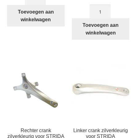
voor
prijs
prijs
Koperkleurige
trapas,
was:
is:
Toevoegen aan
aluminium
door
€85,00.
€60,00.
winkelwagen
STRIDA
Toevoegen aan
cranks
vouwpedalen
winkelwagen
STRIDA
aantal
aantal
Rechter crank
Linker crank zilverkleurig
zilverkleurig voor STRIDA
voor STRIDA