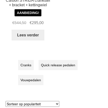
Carbon STRIDA crankstel
+ bracket + kettingwiel
AANBIEDING!
Oorspronkelijke
Huidige
€
544,50
€
295,00
prijs
prijs
was:
is:
Lees verder
€544,50.
€295,00.
Cranks
Quick release pedalen
Vouwpedalen