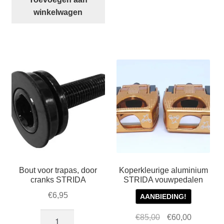
vouwpedalen
winkelwagen
aantal
Bout voor trapas, door
Koperkleurige aluminium
cranks STRIDA
STRIDA vouwpedalen
€
6,95
AANBIEDING!
Bout
Oorspronkelijke
Huidige
€
85,00
€
60,00