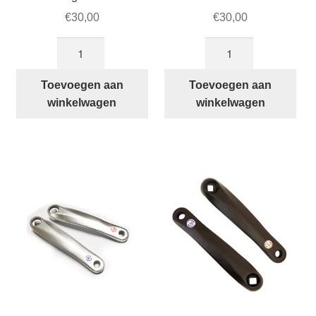
€
30,00
€
30,00
Rechter
Linker
crank
crank
zilverkleurig
zilverkleurig
Toevoegen aan
Toevoegen aan
voor
voor
winkelwagen
winkelwagen
STRIDA
STRIDA
aantal
aantal