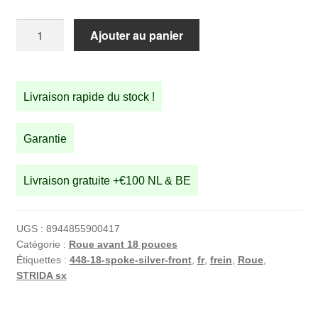
quantité
Ajouter au panier
de
18
pouces
Livraison rapide du stock !
roue
à
rayons
Garantie
avant
STRIDA
Livraison gratuite +€100 NL & BE
en
aluminium
(argent)
UGS :
8944855900417
Catégorie :
Roue avant 18 pouces
Étiquettes :
448-18-spoke-silver-front
,
fr
,
frein
,
Roue
,
STRIDA sx