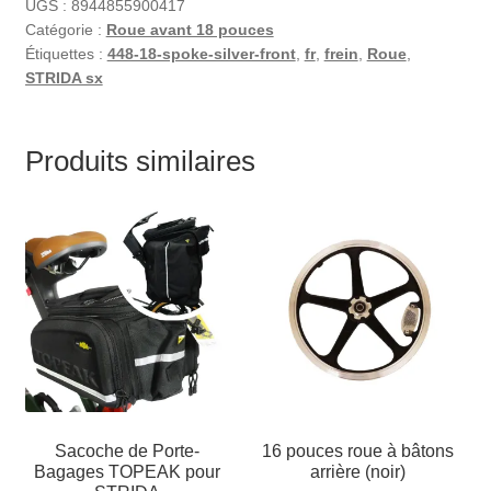
UGS :
8944855900417
Catégorie :
Roue avant 18 pouces
Étiquettes :
448-18-spoke-silver-front
,
fr
,
frein
,
Roue
,
STRIDA sx
Produits similaires
Sacoche de Porte-
16 pouces roue à bâtons
Bagages TOPEAK pour
arrière (noir)