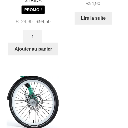
STRIDA
€
54,90
PROMO !
Lire la suite
Le
Le
€
124,90
€
94,50
prix
prix
quantité
initial
actuel
de
était :
est :
Sacoche
Ajouter au panier
€124,90.
€94,50.
de
Porte-
Bagages
TOPEAK
pour
STRIDA