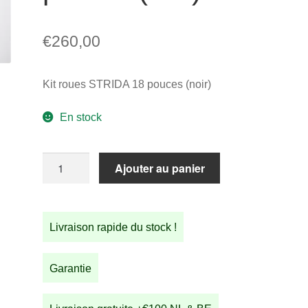
€
260,00
Kit roues STRIDA 18 pouces (noir)
En stock
quantité
Ajouter au panier
de
Kit
roues
Livraison rapide du stock !
STRIDA
18
pouces
Garantie
(noir)