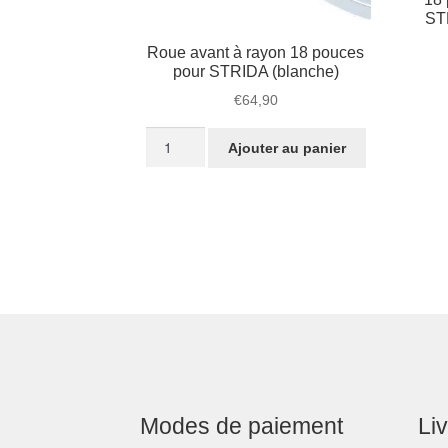
ST
Roue avant à rayon 18 pouces
pour STRIDA (blanche)
€
64,90
quantité
Ajouter au panier
de
Roue
avant
à
rayon
18
pouces
pour
STRIDA
(blanche)
Modes de paiement
Li