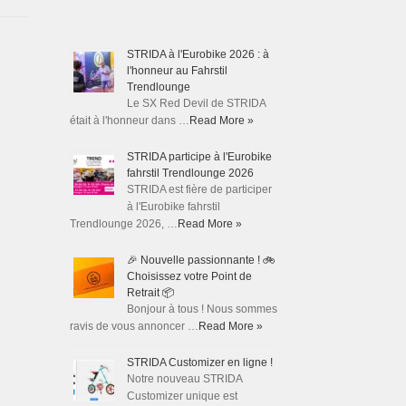
STRIDA à l'Eurobike 2026 : à
l'honneur au Fahrstil
Trendlounge
Le SX Red Devil de STRIDA
était à l'honneur dans …
Read More »
STRIDA participe à l'Eurobike
fahrstil Trendlounge 2026
STRIDA est fière de participer
à l'Eurobike fahrstil
Trendlounge 2026, …
Read More »
🎉 Nouvelle passionnante ! 🚲
Choisissez votre Point de
Retrait 📦
Bonjour à tous ! Nous sommes
ravis de vous annoncer …
Read More »
STRIDA Customizer en ligne !
Notre nouveau STRIDA
Customizer unique est