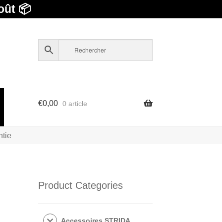
oût 📦
€
0,00
0 article
ntie
Product Categories
Accessoires STRIDA