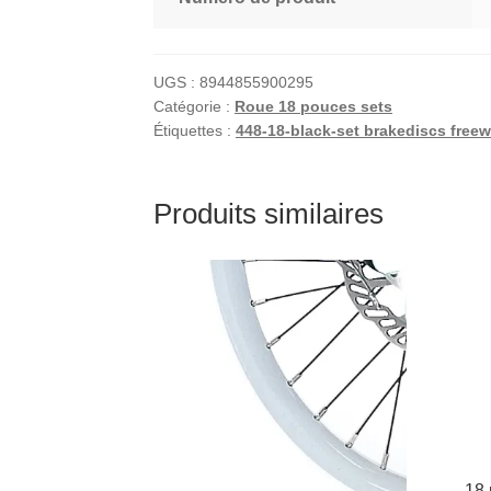
UGS :
8944855900295
Catégorie :
Roue 18 pouces sets
Étiquettes :
448-18-black-set brakediscs free
Produits similaires
18 