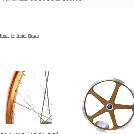
wheel
,
fr
,
frein
,
Roue
pouces roue à rayons avant