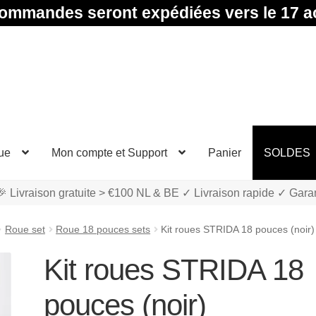
ommandes seront expédiées vers le 17 a
ue
Mon compte et Support
Panier
SOLDES
 Livraison gratuite > €100 NL & BE ✓ Livraison rapide ✓ Gara
Roue set
Roue 18 pouces sets
Kit roues STRIDA 18 pouces (noir)
Kit roues STRIDA 18
pouces (noir)