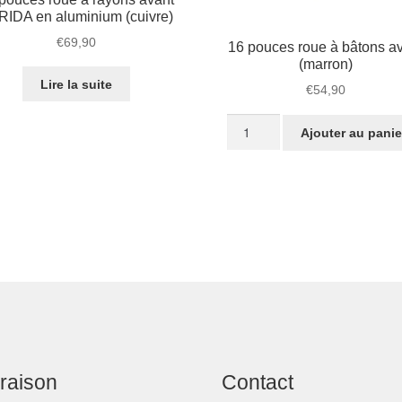
RIDA en aluminium (cuivre)
€
69,90
16 pouces roue à bâtons a
(marron)
Lire la suite
€
54,90
quantité
Ajouter au panie
de
16
pouces
roue
à
bâtons
avant
(marron)
vraison
Contact