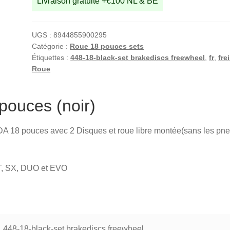
Livraison gratuite +€100 NL & BE
UGS :
8944855900295
Catégorie :
Roue 18 pouces sets
Étiquettes :
448-18-black-set brakediscs freewheel
,
fr
,
fre
Roue
pouces (noir)
A 18 pouces avec 2 Disques et roue libre montée(sans les pne
LT, SX, DUO et EVO
448-18-black-set brakediscs freewheel