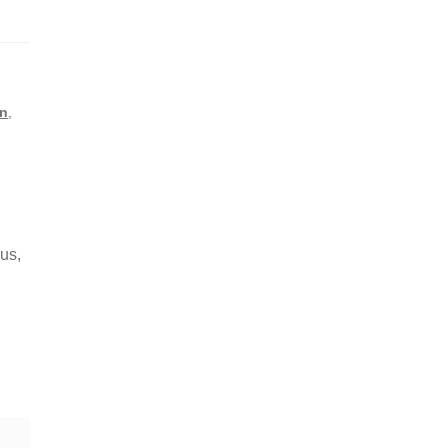
in
,
us,