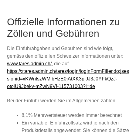
Offizielle Informationen zu
Zöllen und Gebühren
Die Einfuhrabgaben und Gebühren sind wie folgt,
gemäss den offiziellen Schweizer Informationen unter:
www.tares.admin.ch/
, die auf
https://xtares.admin.ch/tares/login/loginFormFiller.do;jses
sionid=xKWntszWMIbHzE0jAtXK3pjJJ3J0YFkQzJ-
otolU9Jbekv-mZwN9V!-115731003?l=de
Bei der Einfuhr werden Sie im Allgemeinen zahlen:
8,1% Mehrwertsteuer werden immer berechnet
Ein variabler Einfuhrzollsatz wird je nach den
Produktdetails angewendet. Sie können die Sätze