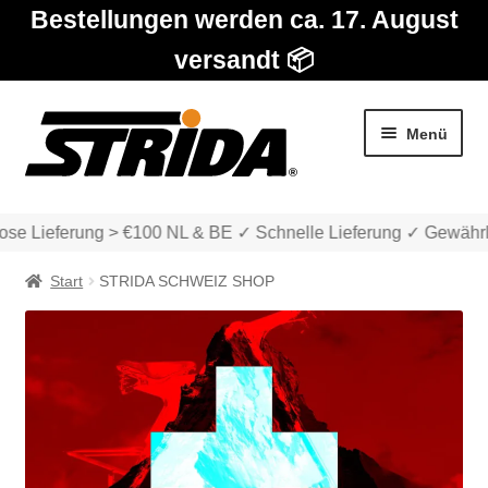
Bestellungen werden ca. 17. August
versandt 📦
Zur
Zum
Menü
Navigation
Inhalt
springen
springen
se Lieferung > €100 NL & BE ✓ Schnelle Lieferung ✓ Gewährle
Start
STRIDA SCHWEIZ SHOP
Die Modelle
Unter
Katalog
auskla
Unter