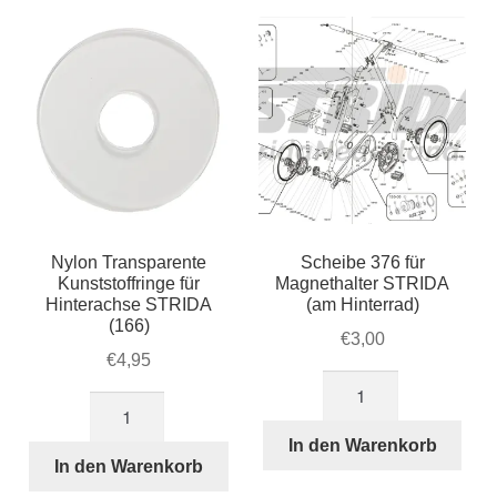
Account & Support
sortiert
auskla
Warenkorb
SALE
Nylon Transparente
Scheibe 376 für
Kunststoffringe für
Magnethalter STRIDA
Hinterachse STRIDA
(am Hinterrad)
(166)
€
3,00
€
4,95
Scheibe
Nylon
376
Transparente
für
In den Warenkorb
Kunststoffringe
In den Warenkorb
Magnethalter
für
STRIDA