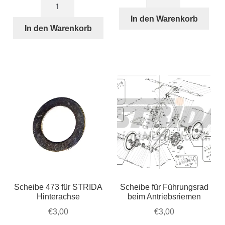
Scheibe
364
u.a.
für
In den Warenkorb
Für
In den Warenkorb
Hinterrad
Magnethalter
Menge
hinten
Menge
Scheibe 473 für STRIDA
Scheibe für Führungsrad
Hinterachse
beim Antriebsriemen
€
3,00
€
3,00