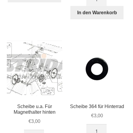
STRIDA
für
Hinterachse
Schraube
In den Warenkorb
Menge
für
STRIDA
Riegel
zwischen
unterem
und
vorderem
Rahmenteil
(279)
Menge
Scheibe u.a. Für
Scheibe 364 für Hinterrad
Magnethalter hinten
€
3,00
€
3,00
Scheibe