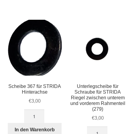
Hinterachse
(am
STRIDA
Hinterrad)
(166)
Menge
Menge
Scheibe 367 für STRIDA
Unterlegscheibe für
Hinterachse
Schraube für STRIDA
Riegel zwischen unterem
€
3,00
und vorderem Rahmenteil
(279)
Scheibe
€
3,00
367
für
In den Warenkorb
Unterlegscheibe