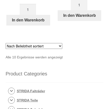
Scheibe
Unterlegscheibe
474
für
für
In den Warenkorb
Vorderrad
In den Warenkorb
STRIDA
STRIDA
Menge
Menge
Nach
Alle 10 Ergebnisse werden angezeigt
Beliebtheit
sortiert
Product Categories
STRIDA Falträder
STRIDA Teile