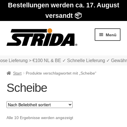
Bestellungen werden ca. 17. August
versandt 📦
Zur
Zum
Menü
Navigation
Inhalt
springen
springen
ose Lieferung > €100 NL & BE ✓ Schnelle Lieferung ✓ Gewährl
Start
Produkte verschlagwortet mit „Scheibe“
Scheibe
Die Modelle
Unter
Katalog
Nach
Alle 10 Ergebnisse werden angezeigt
auskla
Beliebtheit
Unter