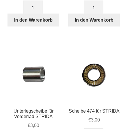
Scheibe
Scheibe
473
für
für
Führungsrad
In den Warenkorb
In den Warenkorb
STRIDA
beim
Hinterachse
Antriebsriemen
Menge
Menge
Unterlegscheibe für
Scheibe 474 für STRIDA
Vorderrad STRIDA
€
3,00
€
3,00