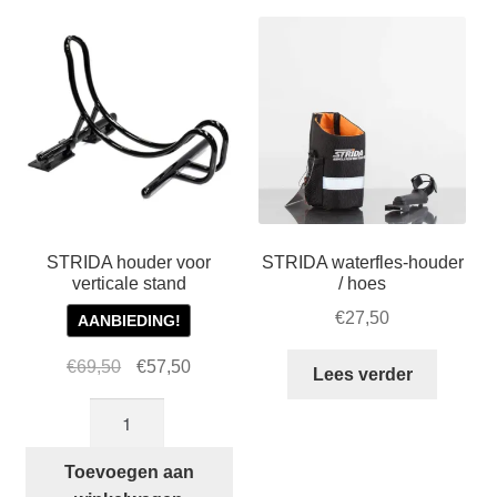
Zakelijk
populariteit
uitvou
Winkelwagen
SALE
STRIDA houder voor
STRIDA waterfles-houder
verticale stand
/ hoes
€
27,50
AANBIEDING!
Oorspronkelijke
Huidige
€
69,50
€
57,50
Lees verder
prijs
prijs
STRIDA
was:
is:
houder
€69,50.
€57,50.
voor
Toevoegen aan
verticale