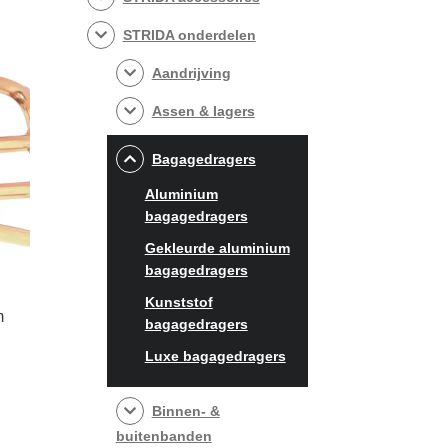
STRIDA onderdelen
Aandrijving
Assen & lagers
Bagagedragers
Aluminium
bagagedragers
Gekleurde aluminium
bagagedragers
Kunststof
m
bagagedragers
Luxe bagagedragers
lasse:
98
it
Binnen- &
product
50
buitenbanden
eeft