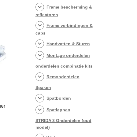
meerdere
Frame bescherming &
ariaties.
reflectoren
Deze
Frame verbindingen &
ptie
kan
caps
gekozen
Handvatten & Sturen
worden
op
Montage onderdelen
de
onderdelen combinatie kits
productpagina
Remonderdelen
Spaken
Spatborden
ger
Spatlappen
lasse:
STRIDA 3 Onderdelen (oud
00
it
model)
product
50