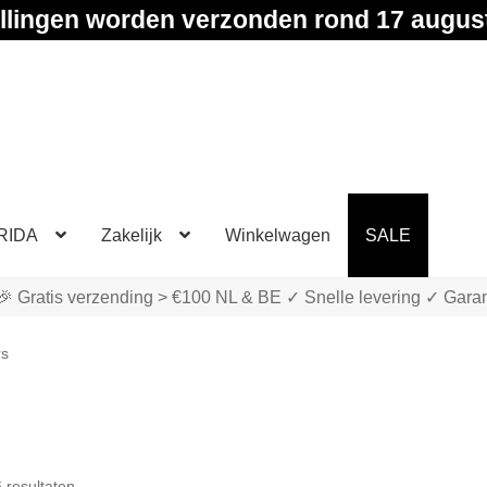
llingen worden verzonden rond 17 augus
RIDA
Zakelijk
Winkelwagen
SALE
🎉 Gratis verzending > €100 NL & BE ✓ Snelle levering ✓ Garan
rs
Gesorteerd
6 resultaten