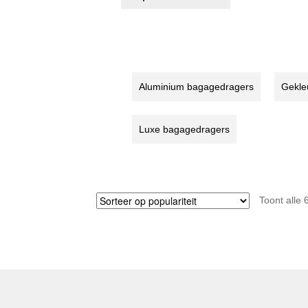
product
€22,50
heeft
meerdere
variaties.
Deze
optie
Aluminium bagagedragers
Gekle
kan
gekozen
worden
Luxe bagagedragers
op
de
productpagina
Toont alle 