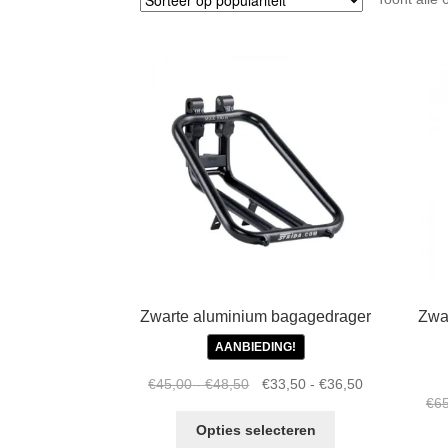
Zwarte aluminium bagagedrager
Zwa
AANBIEDING!
Prijsklasse:
Oorspronkelijke
Prijsklasse:
Huidige
€
45,00
-
€
48,50
€
33,50
-
€
36,50
€
6
€45,00
prijs
€33,50
prijs
Dit
tot
was:
tot
is:
Opties selecteren
product