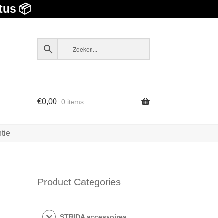
tus 📦
€
0,00
0 items
tie
Product Categories
STRIDA accessoires