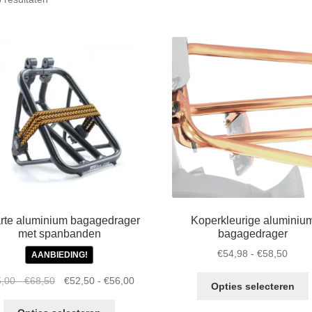
op
populariteit
rte aluminium bagagedrager
Koperkleurige aluminiu
met spanbanden
bagagedrager
Prijsk
€
54,98
-
€
58,50
AANBIEDING!
€54,
D
Prijsklasse:
Oorspronkelijke
Prijsklasse:
Huidige
5,00
-
€
68,50
€
52,50
-
€
56,00
tot
Opties selecteren
€65,00
prijs
€52,50
prijs
€58,
Dit
h
tot
was:
tot
is: