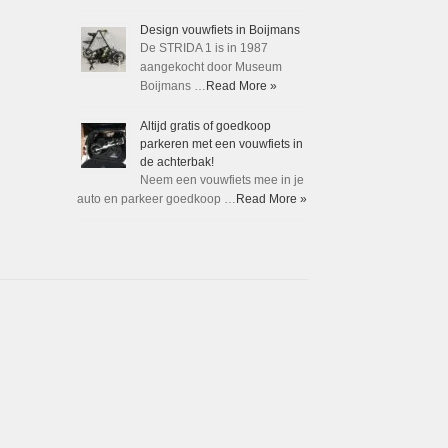
Design vouwfiets in Boijmans
De STRIDA 1 is in 1987
aangekocht door Museum
Boijmans …
Read More »
Altijd gratis of goedkoop
parkeren met een vouwfiets in
de achterbak!
Neem een vouwfiets mee in je
auto en parkeer goedkoop …
Read More »