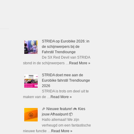
STRIDA op Eurobike 2026: in
de schijnwerpers bij de
Fahrstil Trendlounge
De SX Red Devil van STRIDA
stond in de schijnwerpers …
Read More »
STRIDA doet mee aan de
Eurobike fahrstil Trendlounge
2026
STRIDA is trots om deel uit te
maken van de …
Read More »
🎉 Nieuwe feature! 🚲 Kies
jouw Afhaalpunt 📦
Hallo allemaal! We zijn
verheugd om een fantastische
nieuwe functie …
Read More »