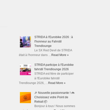
STRIDA à l'Eurobike 2026 : à
l'honneur au Fahrstil
Trendlounge
Le SX Red Devil de STRIDA
était à l'honneur dans …
Read More »
STRIDA participe à l'Eurobike
fahrstil Trendlounge 2026
STRIDA est fière de participer
à l'Eurobike fahrstil
Trendlounge 2026, …
Read More »
🎉 Nouvelle passionnante ! 🚲
Choisissez votre Point de
Retrait 📦
Bonjour à tous ! Nous sommes