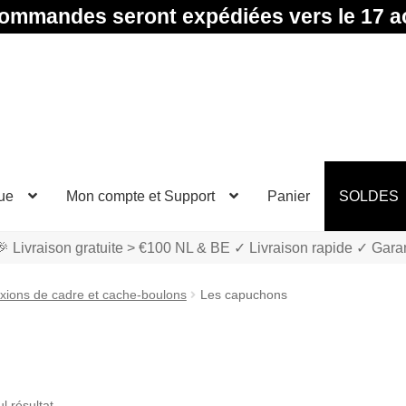
ommandes seront expédiées vers le 17 a
ue
Mon compte et Support
Panier
SOLDES
 Livraison gratuite > €100 NL & BE ✓ Livraison rapide ✓ Gara
ions de cadre et cache-boulons
Les capuchons
ul résultat