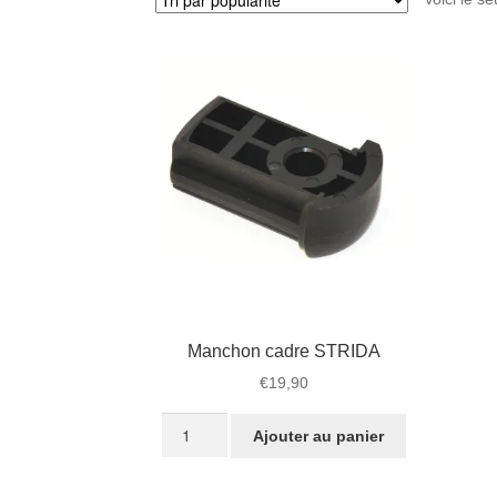
Manchon cadre STRIDA
€
19,90
quantité
Ajouter au panier
de
Manchon