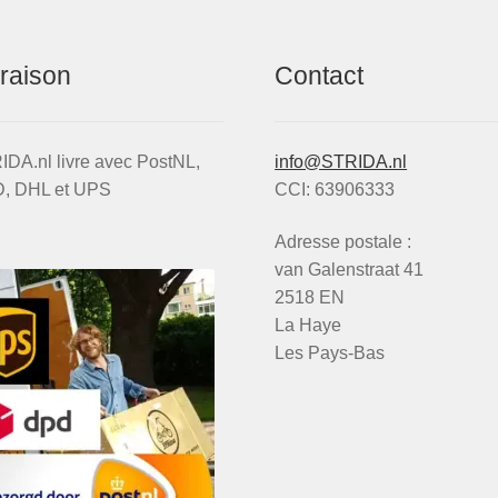
vraison
Contact
DA.nl livre avec PostNL,
info@STRIDA.nl
, DHL et UPS
CCI: 63906333
Adresse postale :
van Galenstraat 41
2518 EN
La Haye
Les Pays-Bas