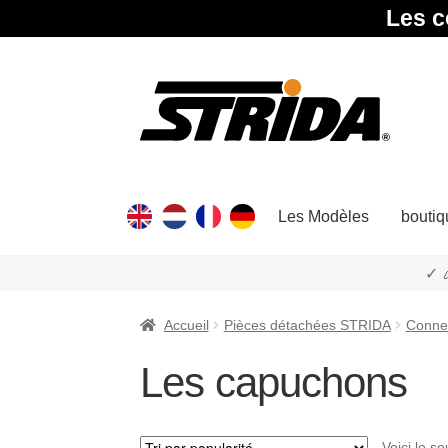
Les c
Aller
Aller
à
au
la
contenu
navigation
Les Modèles
boutiq
✓ 
Accueil
Pièces détachées STRIDA
Connex
Les capuchons
Voici le se