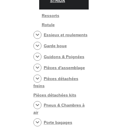
STRIDA
Ressorts
Rotule
Essieux et roulements
Garde boue
Guidons & Poignées
Pièces d'assemblage
Pièces détachées
freins
Pièces détachées kits
Pneus & Chambres à
air
Porte bagages