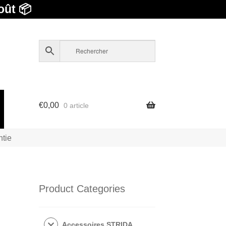
oût 📦
€
0,00
0 article
ntie
Product Categories
Accessoires STRIDA