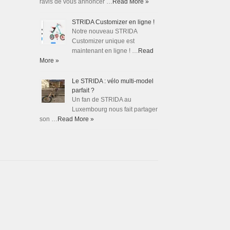
ravis de vous annoncer …
Read More »
STRIDA Customizer en ligne !
Notre nouveau STRIDA
Customizer unique est
maintenant en ligne ! …
Read
More »
Le STRIDA : vélo multi-model
parfait ?
Un fan de STRIDA au
Luxembourg nous fait partager
son …
Read More »