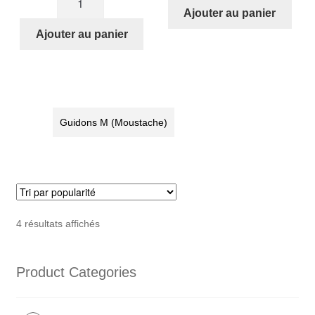
STRIDA
de
Ajouter au panier
M-
STRIDA
Ajouter au panier
guidon
M-
(guidon
guidon
moustache)
(guidon
Kit
moustache)
-
Kit
Guidons M (Moustache)
couleur
comprenant
cuivre
poignées
en
cuir
marron,
Trié
leviers
4 résultats affichés
par
de
popularité
frein
Product Categories
en
aluminium
et