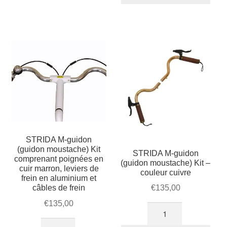
guidons
courbé
+
2
gaines
+
2
câbles
de
frein
STRIDA M-guidon
(guidon moustache) Kit
STRIDA M-guidon
comprenant poignées en
(guidon moustache) Kit –
cuir marron, leviers de
couleur cuivre
frein en aluminium et
câbles de frein
€
135,00
€
135,00
quantité
de
quantité