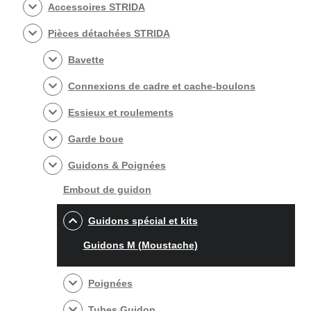
Accessoires STRIDA
câbles
de
Pièces détachées STRIDA
frein
Bavette
Connexions de cadre et cache-boulons
Essieux et roulements
Garde boue
Guidons & Poignées
Embout de guidon
Guidons spécial et kits
Guidons M (Moustache)
Poignées
Tubes Guidon