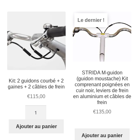
Mon compte et Support
par
enfant
le
popularité
menu
Panier
Le dernier !
enfant
SOLDES
STRIDA M-guidon
(guidon moustache) Kit
Kit: 2 guidons courbé + 2
comprenant poignées en
gaines + 2 câbles de frein
cuir noir, leviers de frein
en aluminium et câbles de
€
115,00
frein
quantité
€
135,00
de
Kit:
Ajouter au panier
2
Ajouter au panier