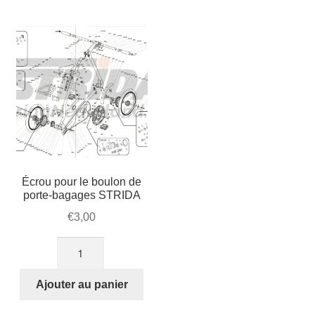
Mon compte et Support
enfant
le
menu
Panier
enfant
SOLDES
Écrou pour le boulon de
porte-bagages STRIDA
€
3,00
quantité
de
Écrou
Ajouter au panier
pour