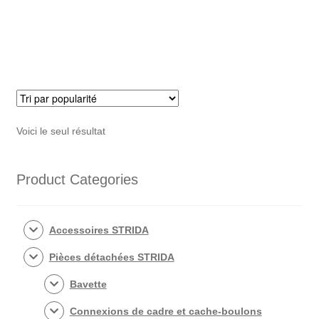
le
boulon
de
porte-
bagages
STRIDA
Voici le seul résultat
Product Categories
Accessoires STRIDA
Pièces détachées STRIDA
Bavette
Connexions de cadre et cache-boulons