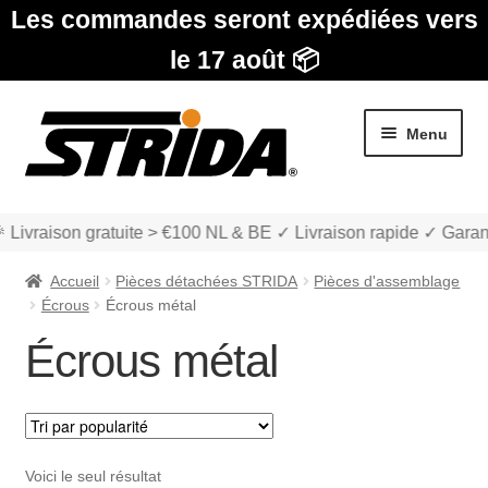
Les commandes seront expédiées vers
le 17 août 📦
Aller
Aller
Menu
à
au
la
contenu
navigation
 Livraison gratuite > €100 NL & BE ✓ Livraison rapide ✓ Garan
Accueil
Pièces détachées STRIDA
Pièces d'assemblage
Écrous
Écrous métal
Écrous métal
Les Modèles
Ouvrir
boutique
le
Voici le seul résultat
menu
Ouvrir