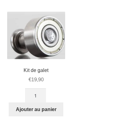
Mon compte et Support
enfant
le
menu
Panier
enfant
SOLDES
Kit de galet
€
19,90
quantité
de
Kit
Ajouter au panier
de
galet