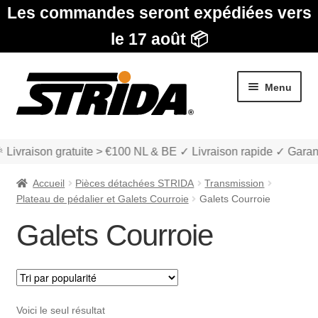
Les commandes seront expédiées vers
le 17 août 📦
Aller
Aller
Menu
à
au
la
contenu
navigation
 Livraison gratuite > €100 NL & BE ✓ Livraison rapide ✓ Garan
Accueil
Pièces détachées STRIDA
Transmission
Plateau de pédalier et Galets Courroie
Galets Courroie
Galets Courroie
Les Modèles
Ouvrir
boutique
le
Voici le seul résultat
menu
Ouvrir