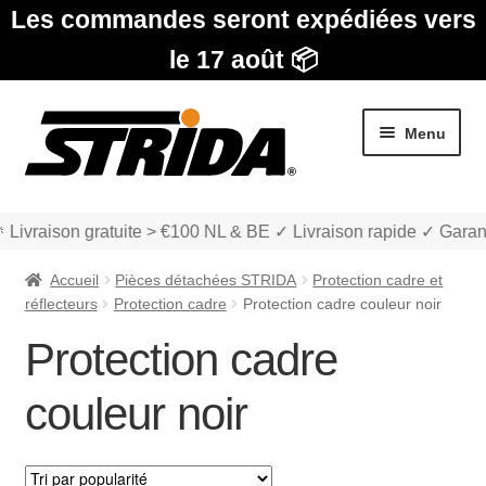
Les commandes seront expédiées vers
le 17 août 📦
Aller
Aller
Menu
à
au
la
contenu
navigation
 Livraison gratuite > €100 NL & BE ✓ Livraison rapide ✓ Garan
Accueil
Pièces détachées STRIDA
Protection cadre et
réflecteurs
Protection cadre
Protection cadre couleur noir
Protection cadre
Les Modèles
couleur noir
Ouvrir
boutique
le
menu
Ouvrir