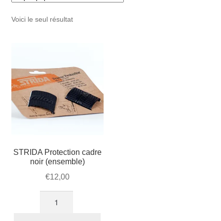
Mon compte et Support
enfant
le
Voici le seul résultat
menu
Panier
enfant
SOLDES
STRIDA Protection cadre
noir (ensemble)
€
12,00
quantité
de