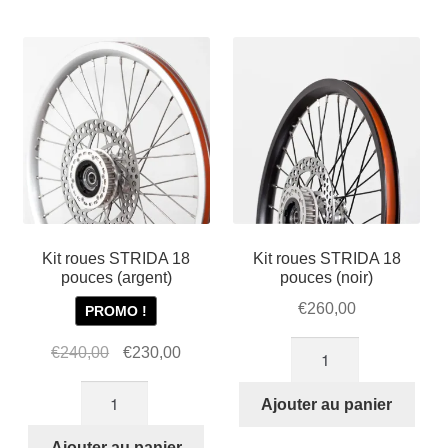
Mon compte et Support
par
enfant
le
popularité
menu
Panier
enfant
SOLDES
Kit roues STRIDA 18
Kit roues STRIDA 18
pouces (argent)
pouces (noir)
€
260,00
PROMO !
quantité
Le
Le
€
240,00
€
230,00
de
prix
prix
quantité
Kit
initial
actuel
Ajouter au panier
de
roues
était :
est :
Kit
Ajouter au panier