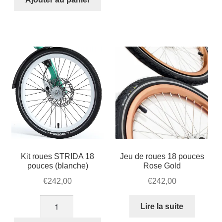
STRIDA
€240,00.
€230,00.
roues
18
STRIDA
pouces
18
(noir)
pouces
(argent)
Kit roues STRIDA 18
Jeu de roues 18 pouces
pouces (blanche)
Rose Gold
€
242,00
€
242,00
quantité
Lire la suite
de