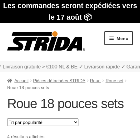
Les commandes seront expédiées vers
le 17 août 📦
Aller
Aller
Menu
à
au
la
contenu
navigation
 Livraison gratuite > €100 NL & BE ✓ Livraison rapide ✓ Garan
Accueil
Pièces détachées STRIDA
Roue
Roue set
Roue 18 pouces sets
Roue 18 pouces sets
Les Modèles
Ouvrir
boutique
le
Trié
4 résultats affichés
menu
Ouvrir