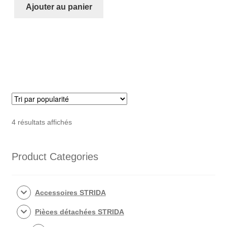
Kit
Ajouter au panier
roues
STRIDA
18
pouces
(blanche)
Trié
4 résultats affichés
par
popularité
Product Categories
Accessoires STRIDA
Pièces détachées STRIDA