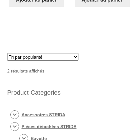
€14,90.
€11,89.
€14,90.
€11,89.
Poignées
Poignées
classique
classique
couleur
couleur
marron
rouge
Trié
2 résultats affichés
par
popularité
Product Categories
Accessoires STRIDA
Pièces détachées STRIDA
Bavette