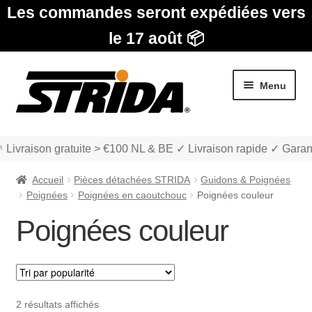
Les commandes seront expédiées vers
le 17 août 📦
Aller
Aller
Menu
à
au
la
contenu
navigation
 Livraison gratuite > €100 NL & BE ✓ Livraison rapide ✓ Garan
Accueil
Pièces détachées STRIDA
Guidons & Poignées
Poignées
Poignées en caoutchouc
Poignées couleur
Poignées couleur
Les Modèles
Ouvrir
boutique
le
Trié
2 résultats affichés
menu
Ouvrir