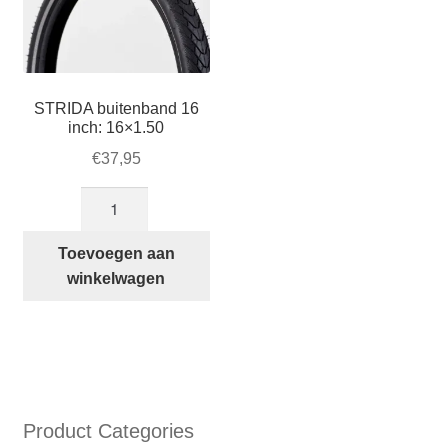
wor
op
de
prod
STRIDA buitenband 16
inch: 16×1.50
€
37,95
STRIDA
buitenband
16
Toevoegen aan
inch:
winkelwagen
16×1.50
aantal
Product Categories