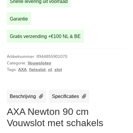
Snelle levering uit voorraad
Vouwslot
met
schakels
Garantie
aantal
Gratis verzending +€100 NL & BE
Artikelnummer:
8944855901070
Categorie:
Vouwsloten
Tags:
AXA
,
fietsslot
,
nl
,
slot
Beschrijving
Specificaties
AXA Newton 90 cm
Vouwslot met schakels